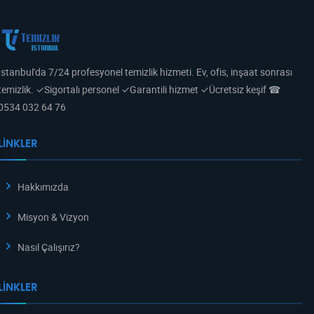
İstanbul'da 7/24 profesyonel temizlik hizmeti. Ev, ofis, inşaat sonrası
temizlik. ✓Sigortalı personel ✓Garantili hizmet ✓Ücretsiz keşif ☎
0534 032 64 76
LINKLER
Hakkımızda
Misyon & Vizyon
Nasıl Çalışırız?
LINKLER