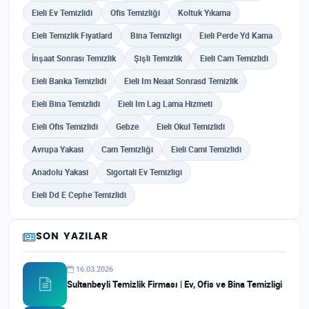
Eieli Ev Temizlidi
Ofis Temizliği
Koltuk Yıkama
Eieli Temizlik Fiyatlard
Bina Temizligi
Eieli Perde Yd Kama
İnşaat Sonrası Temizlik
Şişli Temizlik
Eieli Cam Temizlidi
Eieli Banka Temizlidi
Eieli Im Neaat Sonrasd Temizlik
Eieli Bina Temizlidi
Eieli Im Lag Lama Hizmeti
Eieli Ofis Temizlidi
Gebze
Eieli Okul Temizlidi
Avrupa Yakasi
Cam Temizliği
Eieli Cami Temizlidi
Anadolu Yakasi
Sigortali Ev Temizligi
Eieli Dd E Cephe Temizlidi
SON YAZILAR
16.03.2026
Sultanbeyli Temizlik Firması | Ev, Ofis ve Bina Temizligi