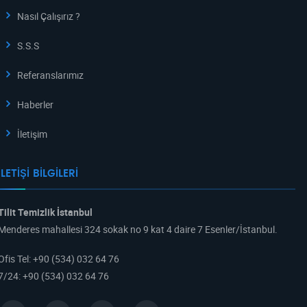
Nasıl Çalışırız ?
S.S.S
Referanslarımız
Haberler
İletişim
İLETIŞI BILGILERI
Tilit Temizlik İstanbul
Menderes mahallesi 324 sokak no 9 kat 4 daire 7 Esenler/İstanbul.
Ofis Tel
:
+90 (534) 032 64 76
7/24
:
+90 (534) 032 64 76