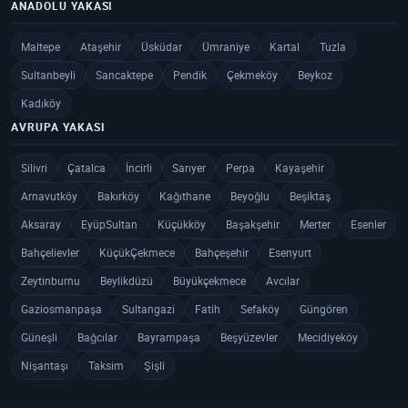
ANADOLU YAKASI
Maltepe
Ataşehir
Üsküdar
Ümraniye
Kartal
Tuzla
Sultanbeyli
Sancaktepe
Pendik
Çekmeköy
Beykoz
Kadıköy
AVRUPA YAKASI
Silivri
Çatalca
İncirli
Sarıyer
Perpa
Kayaşehir
Arnavutköy
Bakırköy
Kağıthane
Beyoğlu
Beşiktaş
Aksaray
EyüpSultan
Küçükköy
Başakşehir
Merter
Esenler
Bahçelievler
KüçükÇekmece
Bahçeşehir
Esenyurt
Zeytinburnu
Beylikdüzü
Büyükçekmece
Avcılar
Gaziosmanpaşa
Sultangazi
Fatih
Sefaköy
Güngören
Güneşli
Bağcılar
Bayrampaşa
Beşyüzevler
Mecidiyeköy
Nişantaşı
Taksim
Şişli