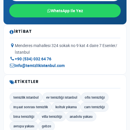
WhatsApp ile Yaz
İRTIBAT
Menderes mahallesi 324 sokak no 9 kat 4 daire 7 Esenler/
İstanbul
+90 (534) 032 64 76
info@temizlikistanbul.com
ETIKETLER
temizlik istanbul
ev temizliği istanbul
ofis temizliği
inşaat sonrası temizlik
koltuk yıkama
cam temizliği
bina temizliği
villa temizliği
anadolu yakası
avrupa yakası
gebze