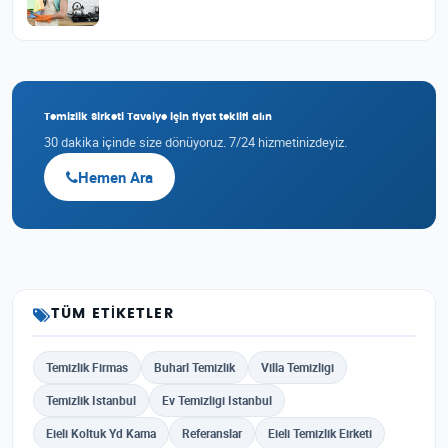
Temizlik Sirketi Tavsiye için fiyat teklifi alın
30 dakika içinde size dönüyoruz. 7/24 hizmetinizdeyiz.
Hemen Ara
TÜM ETIKETLER
Temizlik Firmas
Buharl Temizlik
Villa Temizligi
Temizlik Istanbul
Ev Temizligi Istanbul
Eieli Koltuk Yd Kama
Referanslar
Eieli Temizlik Eirketi