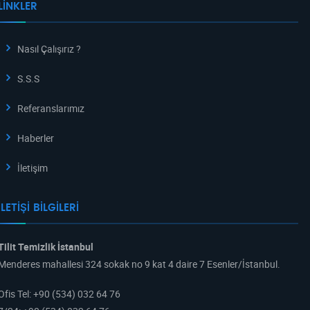
LINKLER
Nasıl Çalışırız ?
S.S.S
Referanslarımız
Haberler
İletişim
İLETIŞI BILGILERI
Tilit Temizlik İstanbul
Menderes mahallesi 324 sokak no 9 kat 4 daire 7 Esenler/İstanbul.
Ofis Tel
:
+90 (534) 032 64 76