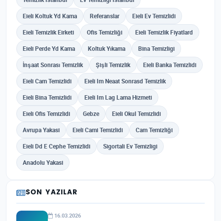
Eieli Koltuk Yd Kama
Referanslar
Eieli Ev Temizlidi
Eieli Temizlik Eirketi
Ofis Temizliği
Eieli Temizlik Fiyatlard
Eieli Perde Yd Kama
Koltuk Yıkama
Bina Temizligi
İnşaat Sonrası Temizlik
Şişli Temizlik
Eieli Banka Temizlidi
Eieli Cam Temizlidi
Eieli Im Neaat Sonrasd Temizlik
Eieli Bina Temizlidi
Eieli Im Lag Lama Hizmeti
Eieli Ofis Temizlidi
Gebze
Eieli Okul Temizlidi
Avrupa Yakasi
Eieli Cami Temizlidi
Cam Temizliği
Eieli Dd E Cephe Temizlidi
Sigortali Ev Temizligi
Anadolu Yakasi
SON YAZILAR
16.03.2026