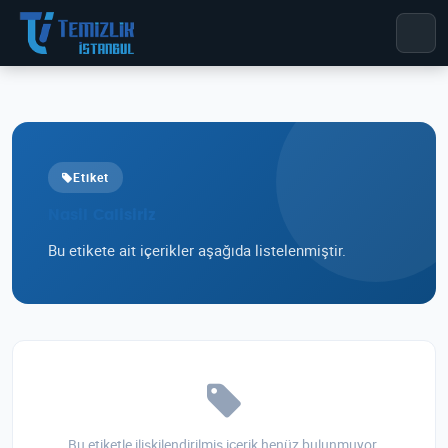
Etiket
Nasil Calisiriz
Bu etikete ait içerikler aşağıda listelenmiştir.
Bu etiketle ilişkilendirilmiş içerik henüz bulunmuyor.