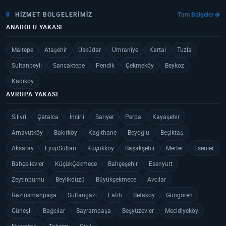
HIZMET BÖLGELERIMIZ
Tüm Bölgeler
ANADOLU YAKASI
Maltepe
Ataşehir
Üsküdar
Ümraniye
Kartal
Tuzla
Sultanbeyli
Sancaktepe
Pendik
Çekmeköy
Beykoz
Kadıköy
AVRUPA YAKASI
Silivri
Çatalca
İncirli
Sarıyer
Perpa
Kayaşehir
Arnavutköy
Bakırköy
Kağıthane
Beyoğlu
Beşiktaş
Aksaray
EyüpSultan
Küçükköy
Başakşehir
Merter
Esenler
Bahçelievler
KüçükÇekmece
Bahçeşehir
Esenyurt
Zeytinburnu
Beylikdüzü
Büyükçekmece
Avcılar
Gaziosmanpaşa
Sultangazi
Fatih
Sefaköy
Güngören
Güneşli
Bağcılar
Bayrampaşa
Beşyüzevler
Mecidiyeköy