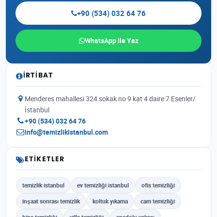
+90 (534) 032 64 76
WhatsApp ile Yaz
İRTIBAT
Menderes mahallesi 324 sokak no 9 kat 4 daire 7 Esenler/
İstanbul
+90 (534) 032 64 76
info@temizlikistanbul.com
ETIKETLER
temizlik istanbul
ev temizliği istanbul
ofis temizliği
inşaat sonrası temizlik
koltuk yıkama
cam temizliği