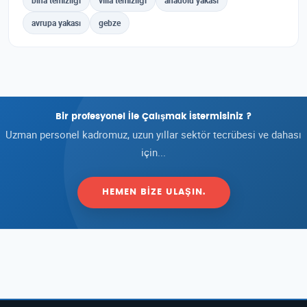
bina temizliği
villa temizliği
anadolu yakası
avrupa yakası
gebze
Bir profesyonel İle Çalışmak İstermisiniz ?
Uzman personel kadromuz, uzun yıllar sektör tecrübesi ve dahası
için...
HEMEN BIZE ULAŞIN.