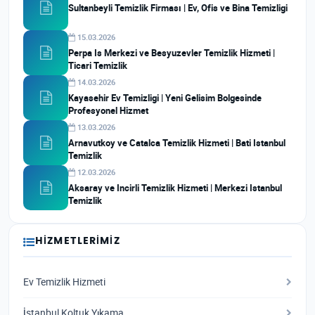
Sultanbeyli Temizlik Firması | Ev, Ofis ve Bina Temizligi
15.03.2026
Perpa Is Merkezi ve Besyuzevler Temizlik Hizmeti |
Ticari Temizlik
14.03.2026
Kayasehir Ev Temizligi | Yeni Gelisim Bolgesinde
Profesyonel Hizmet
13.03.2026
Arnavutkoy ve Catalca Temizlik Hizmeti | Bati Istanbul
Temizlik
12.03.2026
Aksaray ve Incirli Temizlik Hizmeti | Merkezi Istanbul
Temizlik
HIZMETLERIMIZ
Ev Temizlik Hizmeti
İstanbul Koltuk Yıkama