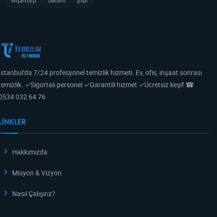
Nişantaşı
Taksim
Şişli
İstanbul'da 7/24 profesyonel temizlik hizmeti. Ev, ofis, inşaat sonrası
temizlik. ✓Sigortalı personel ✓Garantili hizmet ✓Ücretsiz keşif ☎
0534 032 64 76
LINKLER
Hakkımızda
Misyon & Vizyon
Nasıl Çalışırız?