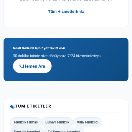
Tüm Hizmetlerimiz
Nasil Calisiriz için fiyat teklifi alın
30 dakika içinde size dönüyoruz. 7/24 hizmetinizdeyiz.
Hemen Ara
TÜM ETIKETLER
Temizlik Firmas
Buharl Temizlik
Villa Temizligi
Temizlik Istanbul
Ev Temizligi Istanbul