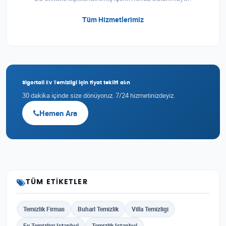
Tüm Hizmetlerimiz
Sigortali Ev Temizligi için fiyat teklifi alın
30 dakika içinde size dönüyoruz. 7/24 hizmetinizdeyiz.
Hemen Ara
TÜM ETIKETLER
Temizlik Firmas
Buharl Temizlik
Villa Temizligi
Ev Temizligi Istanbul
Temizlik Istanbul