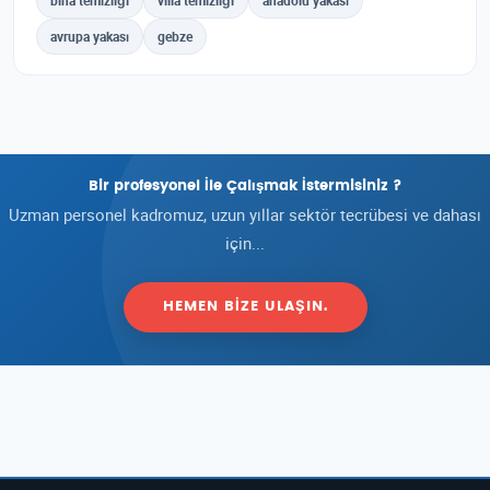
bina temizliği
villa temizliği
anadolu yakası
avrupa yakası
gebze
Bir profesyonel İle Çalışmak İstermisiniz ?
Uzman personel kadromuz, uzun yıllar sektör tecrübesi ve dahası
için...
HEMEN BIZE ULAŞIN.