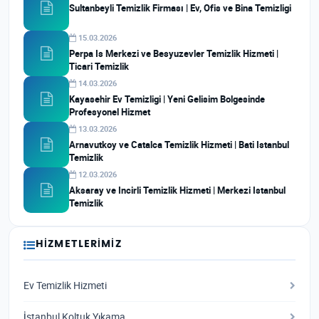
Sultanbeyli Temizlik Firması | Ev, Ofis ve Bina Temizligi
15.03.2026
Perpa Is Merkezi ve Besyuzevler Temizlik Hizmeti |
Ticari Temizlik
14.03.2026
Kayasehir Ev Temizligi | Yeni Gelisim Bolgesinde
Profesyonel Hizmet
13.03.2026
Arnavutkoy ve Catalca Temizlik Hizmeti | Bati Istanbul
Temizlik
12.03.2026
Aksaray ve Incirli Temizlik Hizmeti | Merkezi Istanbul
Temizlik
HIZMETLERIMIZ
Ev Temizlik Hizmeti
İstanbul Koltuk Yıkama