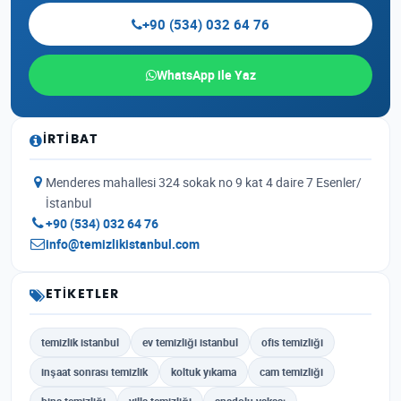
+90 (534) 032 64 76
WhatsApp ile Yaz
İRTIBAT
Menderes mahallesi 324 sokak no 9 kat 4 daire 7 Esenler/
İstanbul
+90 (534) 032 64 76
info@temizlikistanbul.com
ETIKETLER
temizlik istanbul
ev temizliği istanbul
ofis temizliği
inşaat sonrası temizlik
koltuk yıkama
cam temizliği