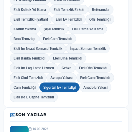
Eieli Koltuk Yd Kama
Eieli Temizlik Eirketi
Referanslar
Eieli Temizlik Fiyatlard
Eieli Ev Temizlidi
Ofis Temizliği
Koltuk Yıkama
Şişli Temizlik
Eieli Perde Yd Kama
Bina Temizligi
Eieli Cam Temizlidi
Eieli Im Neaat Sonrasd Temizlik
İnşaat Sonrası Temizlik
Eieli Banka Temizlidi
Eieli Bina Temizlidi
Eieli Im Lag Lama Hizmeti
Gebze
Eieli Ofis Temizlidi
Eieli Okul Temizlidi
Avrupa Yakasi
Eieli Cami Temizlidi
Cam Temizliği
Sigortali Ev Temizligi
Anadolu Yakasi
Eieli Dd E Cephe Temizlidi
SON YAZILAR
16.03.2026