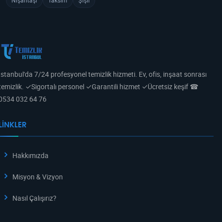
Nişantaşı
Taksim
Şişli
İstanbul'da 7/24 profesyonel temizlik hizmeti. Ev, ofis, inşaat sonrası
temizlik. ✓Sigortalı personel ✓Garantili hizmet ✓Ücretsiz keşif ☎
0534 032 64 76
LINKLER
Hakkımızda
Misyon & Vizyon
Nasıl Çalışırız?