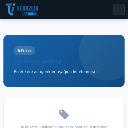
Etiket
Sigortali Ev Temizligi
Bu etikete ait içerikler aşağıda listelenmiştir.
Bu etiketle ilişkilendirilmiş içerik henüz bulunmuyor.