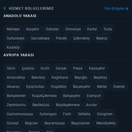
HIZMET BÖLGELERIMIZ
Tüm Bölgeler
ANADOLU YAKASI
Maltepe
Ataşehir
Üsküdar
Ümraniye
Kartal
Tuzla
Sultanbeyli
Sancaktepe
Pendik
Çekmeköy
Beykoz
Kadıköy
AVRUPA YAKASI
Silivri
Çatalca
İncirli
Sarıyer
Perpa
Kayaşehir
Arnavutköy
Bakırköy
Kağıthane
Beyoğlu
Beşiktaş
Aksaray
EyüpSultan
Küçükköy
Başakşehir
Merter
Esenler
Bahçelievler
KüçükÇekmece
Bahçeşehir
Esenyurt
Zeytinburnu
Beylikdüzü
Büyükçekmece
Avcılar
Gaziosmanpaşa
Sultangazi
Fatih
Sefaköy
Güngören
Güneşli
Bağcılar
Bayrampaşa
Beşyüzevler
Mecidiyeköy