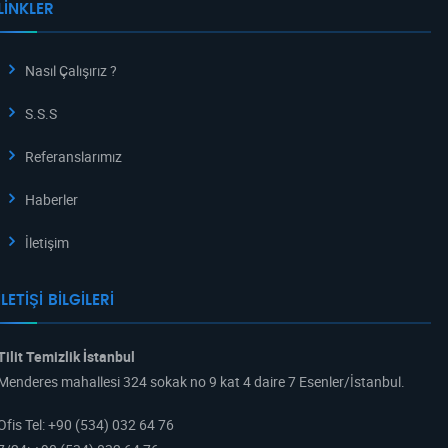
LINKLER
Nasıl Çalışırız ?
S.S.S
Referanslarımız
Haberler
İletişim
İLETIŞI BILGILERI
Tilit Temizlik İstanbul
Menderes mahallesi 324 sokak no 9 kat 4 daire 7 Esenler/İstanbul.
Ofis Tel
:
+90 (534) 032 64 76