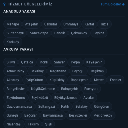
HIZMET BÖLGELERIMIZ
Tüm Bölgeler
ANADOLU YAKASI
Maltepe
Ataşehir
Üsküdar
Ümraniye
Kartal
Tuzla
Sultanbeyli
Sancaktepe
Pendik
Çekmeköy
Beykoz
Kadıköy
AVRUPA YAKASI
Silivri
Çatalca
İncirli
Sarıyer
Perpa
Kayaşehir
Arnavutköy
Bakırköy
Kağıthane
Beyoğlu
Beşiktaş
Aksaray
EyüpSultan
Küçükköy
Başakşehir
Merter
Esenler
Bahçelievler
KüçükÇekmece
Bahçeşehir
Esenyurt
Zeytinburnu
Beylikdüzü
Büyükçekmece
Avcılar
Gaziosmanpaşa
Sultangazi
Fatih
Sefaköy
Güngören
Güneşli
Bağcılar
Bayrampaşa
Beşyüzevler
Mecidiyeköy
Nişantaşı
Taksim
Şişli