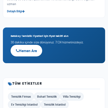
uzman
Detaylı Bilgi
Sefakoy Temizlik Fiyatlari için fiyat teklifi alın
30 dakika içinde size dönüyoruz. 7/24 hizmetinizdeyiz.
Hemen Ara
TÜM ETIKETLER
Temizlik Firmas
Buharl Temizlik
Villa Temizligi
Ev Temizligi Istanbul
Temizlik Istanbul