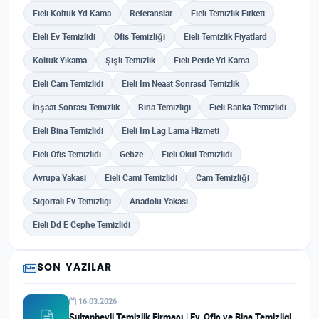
Eieli Koltuk Yd Kama
Referanslar
Eieli Temizlik Eirketi
Eieli Ev Temizlidi
Ofis Temizliği
Eieli Temizlik Fiyatlard
Koltuk Yıkama
Şişli Temizlik
Eieli Perde Yd Kama
Eieli Cam Temizlidi
Eieli Im Neaat Sonrasd Temizlik
İnşaat Sonrası Temizlik
Bina Temizligi
Eieli Banka Temizlidi
Eieli Bina Temizlidi
Eieli Im Lag Lama Hizmeti
Eieli Ofis Temizlidi
Gebze
Eieli Okul Temizlidi
Avrupa Yakasi
Eieli Cami Temizlidi
Cam Temizliği
Sigortali Ev Temizligi
Anadolu Yakasi
Eieli Dd E Cephe Temizlidi
SON YAZILAR
16.03.2026
Sultanbeyli Temizlik Firması | Ev, Ofis ve Bina Temizligi