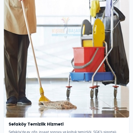
Sefaköy Temizlik Hizmeti
Sefaköy'de ev, ofis, inşaat sonrası ve koltuk temizliği. SGK'lı sigortalı