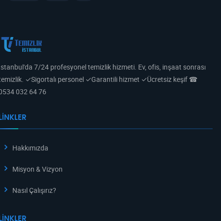
İstanbul'da 7/24 profesyonel temizlik hizmeti. Ev, ofis, inşaat sonrası
temizlik. ✓Sigortalı personel ✓Garantili hizmet ✓Ücretsiz keşif ☎
0534 032 64 76
LINKLER
Hakkımızda
Misyon & Vizyon
Nasıl Çalışırız?
LINKLER