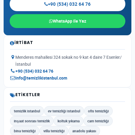
+90 (534) 032 64 76
WhatsApp ile Yaz
İRTIBAT
Menderes mahallesi 324 sokak no 9 kat 4 daire 7 Esenler/
İstanbul
+90 (534) 032 64 76
info@temizlikistanbul.com
ETIKETLER
temizlik istanbul
ev temizliği istanbul
ofis temizliği
inşaat sonrası temizlik
koltuk yıkama
cam temizliği
bina temizliği
villa temizliği
anadolu yakası