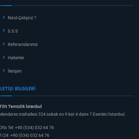
Nasıl Çalışırız ?
S.S.S
Referanslarımız
Haberler
İletişim
İLETIŞI BILGILERI
Tilit Temizlik İstanbul
Menderes mahallesi 324 sokak no 9 kat 4 daire 7 Esenler/İstanbul.
Ofis Tel
:
+90 (534) 032 64 76
7/24
:
+90 (534) 032 64 76