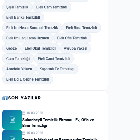
Şişli Temizlik
Eieli Cam Temizlidi
Eieli Banka Temizlidi
Eieli Im Neaat Sonrasd Temizlik
Eieli Bina Temizlidi
Eieli Im Lag Lama Hizmeti
Eieli Ofis Temizlidi
Gebze
Eieli Okul Temizlidi
Avrupa Yakasi
Cam Temizliği
Eieli Cami Temizlidi
Anadolu Yakasi
Sigortali Ev Temizligi
Eieli Dd E Cephe Temizlidi
SON YAZILAR
16.03.2026
Sultanbeyli Temizlik Firması | Ev, Ofis ve
Bina Temizligi
15.03.2026
Perpa Is Merkezi ve Besyuzevler Temizlik