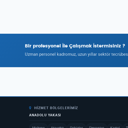
Bir profesyonel İle Çalışmak İstermisiniz ?
Uzman personel kadromuz, uzun yıllar sektör tecrübesi 
HIZMET BÖLGELERIMIZ
ANADOLU YAKASI
Maltepe
Ataşehir
Üsküdar
Ümraniye
Kartal
T