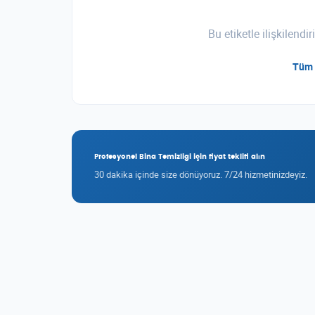
Bu etiketle ilişkilend
Tüm 
Profesyonel Bina Temizligi için fiyat teklifi alın
30 dakika içinde size dönüyoruz. 7/24 hizmetinizdeyiz.