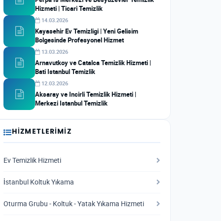
Hizmeti | Ticari Temizlik
14.03.2026
Kayasehir Ev Temizligi | Yeni Gelisim
Bolgesinde Profesyonel Hizmet
13.03.2026
Arnavutkoy ve Catalca Temizlik Hizmeti |
Bati Istanbul Temizlik
12.03.2026
Aksaray ve Incirli Temizlik Hizmeti |
Merkezi Istanbul Temizlik
HIZMETLERIMIZ
Ev Temizlik Hizmeti
İstanbul Koltuk Yıkama
Oturma Grubu - Koltuk - Yatak Yıkama Hizmeti