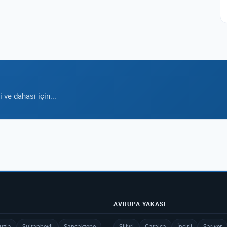
ve dahası için...
AVRUPA YAKASI
uzla
Sultanbeyli
Sancaktepe
Silivri
Çatalca
İncirli
Sarıyer