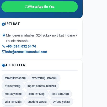
WhatsApp ile Yaz
İRTIBAT
Menderes mahallesi 324 sokak no 9 kat 4 daire 7
Esenler/İstanbul
+90 (534) 032 64 76
info@temizlikistanbul.com
ETIKETLER
temizlik istanbul
ev temizliği istanbul
ofis temizliği
inşaat sonrası temizlik
koltuk yıkama
cam temizliği
bina temizliği
villa temizliği
anadolu yakası
avrupa yakası