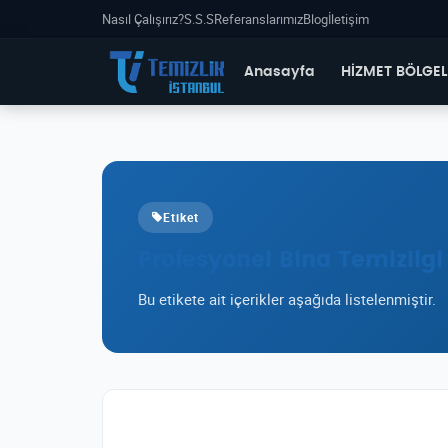
Nasıl Çalışırız?
S.S.S
Referanslarımız
Blog
İletişim
Anasayfa
HİZMET BÖLGEL
Etiket
Profesyonel Bina Temizligi
Bu etikete ait içerikler aşağıda listelenmiştir.