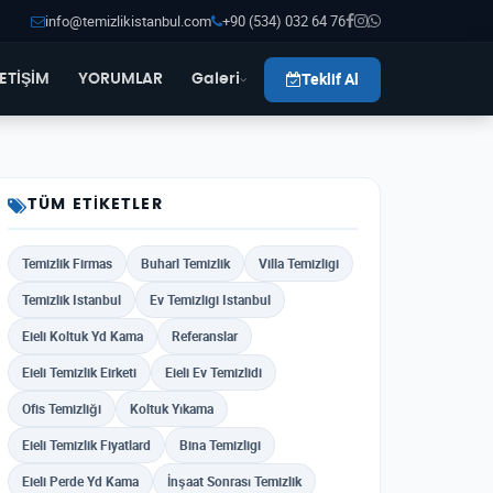
info@temizlikistanbul.com
+90 (534) 032 64 76
Teklif Al
LETİŞİM
YORUMLAR
Galeri
TÜM ETIKETLER
Temizlik Firmas
Buharl Temizlik
Villa Temizligi
Temizlik Istanbul
Ev Temizligi Istanbul
Eieli Koltuk Yd Kama
Referanslar
Eieli Temizlik Eirketi
Eieli Ev Temizlidi
Ofis Temizliği
Koltuk Yıkama
Eieli Temizlik Fiyatlard
Bina Temizligi
Eieli Perde Yd Kama
İnşaat Sonrası Temizlik