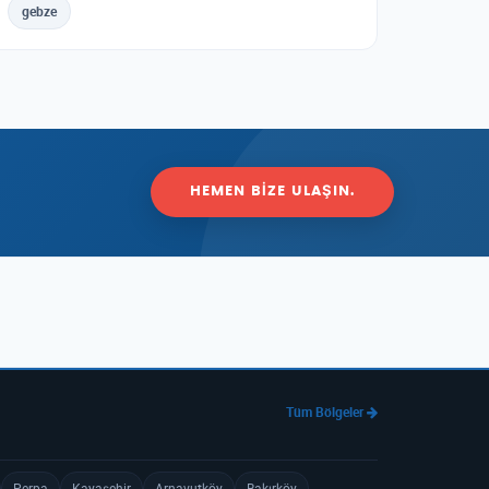
gebze
HEMEN BIZE ULAŞIN.
Tüm Bölgeler
Perpa
Kayaşehir
Arnavutköy
Bakırköy