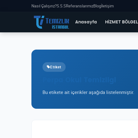
Nasıl Çalışırız?
S.S.S
Referanslarımız
Blog
İletişim
Anasayfa
HİZMET BÖLGEL
Etiket
Perpa Okul Temizligi
Bu etikete ait içerikler aşağıda listelenmiştir.