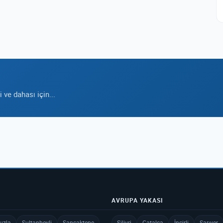
ve dahası için...
AVRUPA YAKASI
uzla
Sultanbeyli
Sancaktepe
Silivri
Çatalca
İncirli
Sarıyer