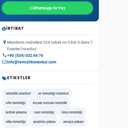
WhatsApp ile Yaz
İRTIBAT
Menderes mahallesi 324 sokak no 9 kat 4 daire 7
Esenler/İstanbul
+90 (534) 032 64 76
info@temizlikistanbul.com
ETIKETLER
temizlik istanbul
ev temizliği istanbul
ofis temizliği
inşaat sonrası temizlik
koltuk yıkama
cam temizliği
bina temizliği
villa temizliği
anadolu yakası
avrupa yakası