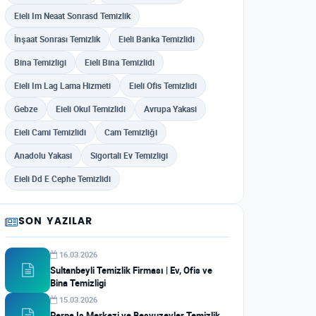
Eieli Im Neaat Sonrasd Temizlik
İnşaat Sonrası Temizlik
Eieli Banka Temizlidi
Bina Temizligi
Eieli Bina Temizlidi
Eieli Im Lag Lama Hizmeti
Eieli Ofis Temizlidi
Gebze
Eieli Okul Temizlidi
Avrupa Yakasi
Eieli Cami Temizlidi
Cam Temizliği
Anadolu Yakasi
Sigortali Ev Temizligi
Eieli Dd E Cephe Temizlidi
SON YAZILAR
16.03.2026
Sultanbeyli Temizlik Firması | Ev, Ofis ve
Bina Temizligi
15.03.2026
Perpa Is Merkezi ve Besyuzevler Temizlik