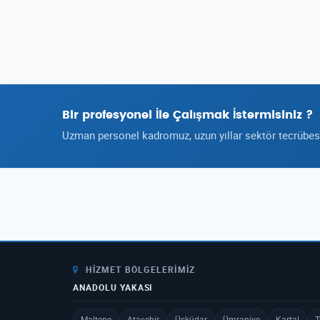
Bir profesyonel İle Çalışmak İstermisiniz ?
Uzman personel kadromuz, uzun yıllar sektör tecrübesi 
HIZMET BÖLGELERIMIZ
ANADOLU YAKASI
Maltepe
Ataşehir
Üsküdar
Ümraniye
Kartal
T