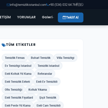
info@temizlikistanbul.com
+90 (534) 032 64 76
Teklif Al
LETİŞİM
YORUMLAR
Galeri
TÜM ETIKETLER
Temizlik Firmas
Buharl Temizlik
Villa Temizligi
Ev Temizligi Istanbul
Temizlik Istanbul
Eieli Koltuk Yd Kama
Referanslar
Eieli Temizlik Eirketi
Eieli Ev Temizlidi
Ofis Temizliği
Koltuk Yıkama
Eieli Temizlik Fiyatlard
Şişli Temizlik
Eieli Perde Yd Kama
Eieli Cam Temizlidi