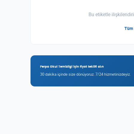
Bu etiketle ilişkilend
Tüm 
Perpa Okul Temizligi için fiyat teklifi alın
30 dakika içinde size dönüyoruz. 7/24 hizmetinizdeyiz.