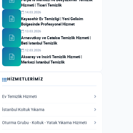
Hizmeti | Ticari Temizlik
14.03.2026
Kayasehir Ev Temizligi | Yeni Gelisim
Bolgesinde Profesyonel Hizmet
13.03.2026
Arnavutkoy ve Catalca Temizlik Hizmeti |
Bati Istanbul Temizlik
12.03.2026
Aksaray ve Incirli Temizlik Hizmeti |
Merkezi Istanbul Temizlik
HIZMETLERIMIZ
Ev Temizlik Hizmeti
İstanbul Koltuk Yıkama
Oturma Grubu - Koltuk - Yatak Yıkama Hizmeti