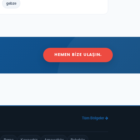
gebze
HEMEN BIZE ULAŞIN.
Tüm Bölgeler
Perpa
Kayaşehir
Arnavutköy
Bakırköy