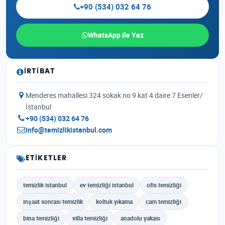
+90 (534) 032 64 76
WhatsApp ile Yaz
İRTIBAT
Menderes mahallesi 324 sokak no 9 kat 4 daire 7 Esenler/
İstanbul
+90 (534) 032 64 76
info@temizlikistanbul.com
ETIKETLER
temizlik istanbul
ev temizliği istanbul
ofis temizliği
inşaat sonrası temizlik
koltuk yıkama
cam temizliği
bina temizliği
villa temizliği
anadolu yakası