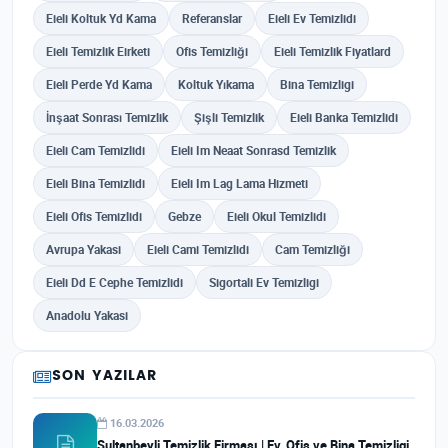
Eieli Koltuk Yd Kama
Referanslar
Eieli Ev Temizlidi
Eieli Temizlik Eirketi
Ofis Temizliği
Eieli Temizlik Fiyatlard
Eieli Perde Yd Kama
Koltuk Yıkama
Bina Temizligi
İnşaat Sonrası Temizlik
Şişli Temizlik
Eieli Banka Temizlidi
Eieli Cam Temizlidi
Eieli Im Neaat Sonrasd Temizlik
Eieli Bina Temizlidi
Eieli Im Lag Lama Hizmeti
Eieli Ofis Temizlidi
Gebze
Eieli Okul Temizlidi
Avrupa Yakasi
Eieli Cami Temizlidi
Cam Temizliği
Eieli Dd E Cephe Temizlidi
Sigortali Ev Temizligi
Anadolu Yakasi
SON YAZILAR
16.03.2026
Sultanbeyli Temizlik Firması | Ev, Ofis ve Bina Temizligi