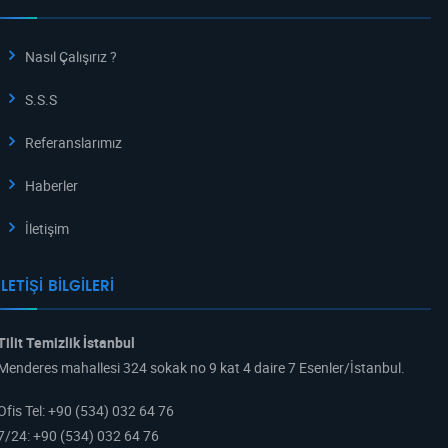
Nasıl Çalışırız ?
S.S.S
Referanslarımız
Haberler
İletişim
İLETIŞI BILGILERI
Tilit Temizlik İstanbul
Menderes mahallesi 324 sokak no 9 kat 4 daire 7 Esenler/İstanbul.
Ofis Tel
:
+90 (534) 032 64 76
7/24
:
+90 (534) 032 64 76