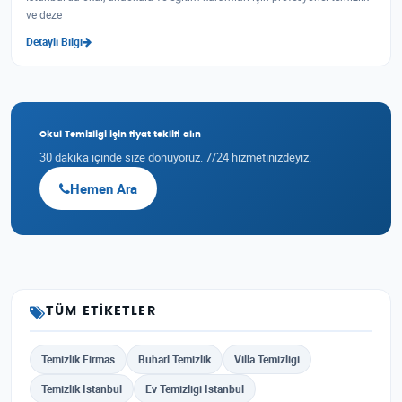
ve deze
Detaylı Bilgi
Okul Temizligi için fiyat teklifi alın
30 dakika içinde size dönüyoruz. 7/24 hizmetinizdeyiz.
Hemen Ara
TÜM ETIKETLER
Temizlik Firmas
Buharl Temizlik
Villa Temizligi
Temizlik Istanbul
Ev Temizligi Istanbul