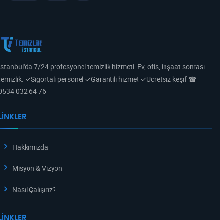
İstanbul'da 7/24 profesyonel temizlik hizmeti. Ev, ofis, inşaat sonrası
temizlik. ✓Sigortalı personel ✓Garantili hizmet ✓Ücretsiz keşif ☎
0534 032 64 76
LINKLER
Hakkımızda
Misyon & Vizyon
Nasıl Çalışırız?
LINKLER