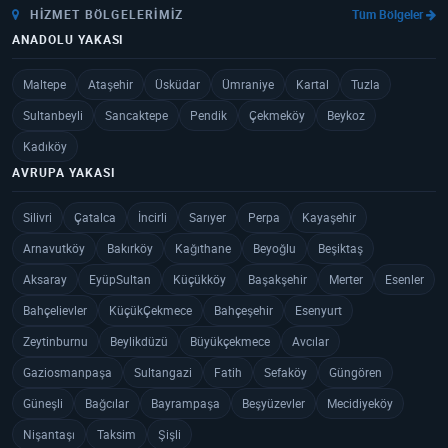
HIZMET BÖLGELERIMIZ
Tüm Bölgeler
ANADOLU YAKASI
Maltepe
Ataşehir
Üsküdar
Ümraniye
Kartal
Tuzla
Sultanbeyli
Sancaktepe
Pendik
Çekmeköy
Beykoz
Kadıköy
AVRUPA YAKASI
Silivri
Çatalca
İncirli
Sarıyer
Perpa
Kayaşehir
Arnavutköy
Bakırköy
Kağıthane
Beyoğlu
Beşiktaş
Aksaray
EyüpSultan
Küçükköy
Başakşehir
Merter
Esenler
Bahçelievler
KüçükÇekmece
Bahçeşehir
Esenyurt
Zeytinburnu
Beylikdüzü
Büyükçekmece
Avcılar
Gaziosmanpaşa
Sultangazi
Fatih
Sefaköy
Güngören
Güneşli
Bağcılar
Bayrampaşa
Beşyüzevler
Mecidiyeköy
Nişantaşı
Taksim
Şişli