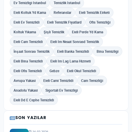
Ev Temizligi Istanbul
Temizlik Istanbul
Eieli Koltuk Yd Kama
Referanslar
Eieli Temizlik Eirketi
Eieli Ev Temizlidi
Eieli Temizlik Fiyatlard
Ofis Temizliği
Koltuk Yıkama
Şişli Temizlik
Eieli Perde Yd Kama
Eieli Cam Temizlidi
Eieli Im Neaat Sonrasd Temizlik
İnşaat Sonrası Temizlik
Eieli Banka Temizlidi
Bina Temizligi
Eieli Bina Temizlidi
Eieli Im Lag Lama Hizmeti
Eieli Ofis Temizlidi
Gebze
Eieli Okul Temizlidi
Avrupa Yakasi
Eieli Cami Temizlidi
Cam Temizliği
Anadolu Yakasi
Sigortali Ev Temizligi
Eieli Dd E Cephe Temizlidi
SON YAZILAR
16.03.2026