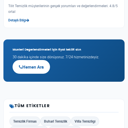
Tilit Temizlik müşterilerinin gerçek yorumları ve değerlendirmeleri. 4.8/5
ortal
Detaylı Bilgi
Musteri Degerlendirmeleri için fiyat teklifi alın
30 dakika içinde size dönüyoruz. 7/24 hizmetinizdeyiz.
Hemen Ara
TÜM ETIKETLER
Temizlik Firmas
Buharl Temizlik
Villa Temizligi