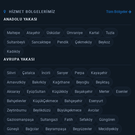
HIZMET BÖLGELERIMIZ
Tüm Bölgeler
ANADOLU YAKASI
Maltepe
Ataşehir
Üsküdar
Ümraniye
Kartal
Tuzla
Sultanbeyli
Sancaktepe
Pendik
Çekmeköy
Beykoz
Kadıköy
AVRUPA YAKASI
Silivri
Çatalca
İncirli
Sarıyer
Perpa
Kayaşehir
Arnavutköy
Bakırköy
Kağıthane
Beyoğlu
Beşiktaş
Aksaray
EyüpSultan
Küçükköy
Başakşehir
Merter
Esenler
Bahçelievler
KüçükÇekmece
Bahçeşehir
Esenyurt
Zeytinburnu
Beylikdüzü
Büyükçekmece
Avcılar
Gaziosmanpaşa
Sultangazi
Fatih
Sefaköy
Güngören
Güneşli
Bağcılar
Bayrampaşa
Beşyüzevler
Mecidiyeköy