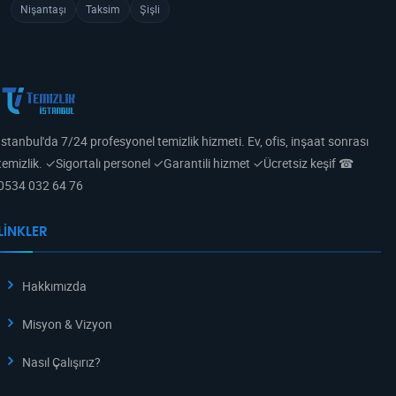
Nişantaşı
Taksim
Şişli
İstanbul'da 7/24 profesyonel temizlik hizmeti. Ev, ofis, inşaat sonrası
temizlik. ✓Sigortalı personel ✓Garantili hizmet ✓Ücretsiz keşif ☎
0534 032 64 76
LINKLER
Hakkımızda
Misyon & Vizyon
Nasıl Çalışırız?