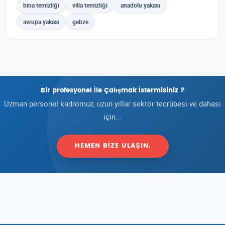
bina temizliği
villa temizliği
anadolu yakası
avrupa yakası
gebze
Bir profesyonel İle Çalışmak İstermisiniz ?
Uzman personel kadromuz, uzun yıllar sektör tecrübesi ve dahası
için...
HEMEN BIZE ULAŞIN.