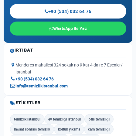
+90 (534) 032 64 76
WhatsApp ile Yaz
İRTIBAT
Menderes mahallesi 324 sokak no 9 kat 4 daire 7 Esenler/
İstanbul
+90 (534) 032 64 76
info@temizlikistanbul.com
ETIKETLER
temizlik istanbul
ev temizliği istanbul
ofis temizliği
inşaat sonrası temizlik
koltuk yıkama
cam temizliği