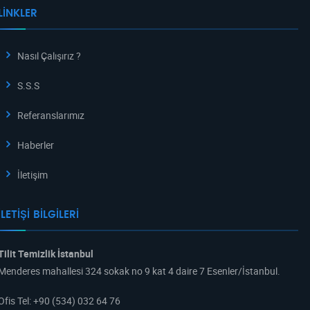
LINKLER
Nasıl Çalışırız ?
S.S.S
Referanslarımız
Haberler
İletişim
İLETIŞI BILGILERI
Tilit Temizlik İstanbul
Menderes mahallesi 324 sokak no 9 kat 4 daire 7 Esenler/İstanbul.
Ofis Tel
:
+90 (534) 032 64 76