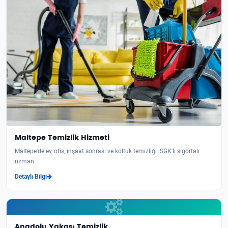
Maltepe Temizlik Hizmeti
Maltepe'de ev, ofis, inşaat sonrası ve koltuk temizliği. SGK'lı sigortalı
uzman
Detaylı Bilgi
Anadolu Yakası Temizlik