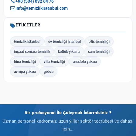
+90 (534) 032 64 76
info@temizlikistanbul.com
ETIKETLER
temizlik istanbul
ev temizliği istanbul
ofis temizliği
inşaat sonrası temizlik
koltuk yıkama
cam temizliği
bina temizliği
villa temizliği
anadolu yakası
avrupa yakası
gebze
Bir profesyonel İle Çalışmak İstermisiniz ?
Uzman personel kadromuz, uzun yıllar sektör tecrübesi ve dahası
için...