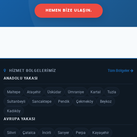
HEMEN BIZE ULAŞIN.
HIZMET BÖLGELERIMIZ
Tüm Bölgeler
ANADOLU YAKASI
Maltepe
Ataşehir
Üsküdar
Ümraniye
Kartal
Tuzla
Sultanbeyli
Sancaktepe
Pendik
Çekmeköy
Beykoz
Kadıköy
AVRUPA YAKASI
Silivri
Çatalca
İncirli
Sarıyer
Perpa
Kayaşehir