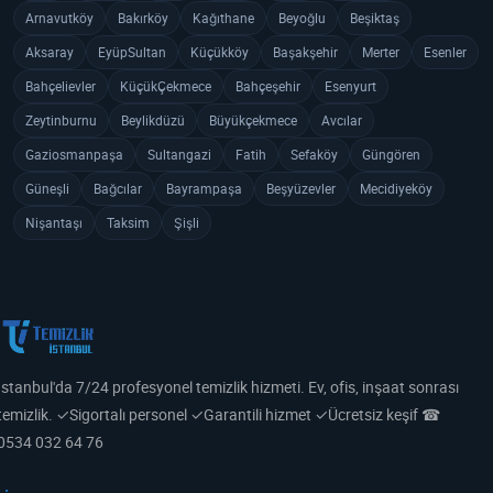
Arnavutköy
Bakırköy
Kağıthane
Beyoğlu
Beşiktaş
Aksaray
EyüpSultan
Küçükköy
Başakşehir
Merter
Esenler
Bahçelievler
KüçükÇekmece
Bahçeşehir
Esenyurt
Zeytinburnu
Beylikdüzü
Büyükçekmece
Avcılar
Gaziosmanpaşa
Sultangazi
Fatih
Sefaköy
Güngören
Güneşli
Bağcılar
Bayrampaşa
Beşyüzevler
Mecidiyeköy
Nişantaşı
Taksim
Şişli
İstanbul'da 7/24 profesyonel temizlik hizmeti. Ev, ofis, inşaat sonrası
temizlik. ✓Sigortalı personel ✓Garantili hizmet ✓Ücretsiz keşif ☎
0534 032 64 76