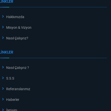
LINKLER
Hakkımızda
Misyon & Vizyon
Nasıl Çalışırız?
LINKLER
Nasıl Çalışırız ?
S.S.S
Referanslarımız
Haberler
İletişim