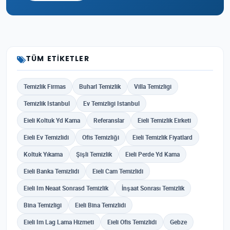
TÜM ETIKETLER
Temizlik Firmas
Buharl Temizlik
Villa Temizligi
Temizlik Istanbul
Ev Temizligi Istanbul
Eieli Koltuk Yd Kama
Referanslar
Eieli Temizlik Eirketi
Eieli Ev Temizlidi
Ofis Temizliği
Eieli Temizlik Fiyatlard
Koltuk Yıkama
Şişli Temizlik
Eieli Perde Yd Kama
Eieli Banka Temizlidi
Eieli Cam Temizlidi
Eieli Im Neaat Sonrasd Temizlik
İnşaat Sonrası Temizlik
Bina Temizligi
Eieli Bina Temizlidi
Eieli Im Lag Lama Hizmeti
Eieli Ofis Temizlidi
Gebze