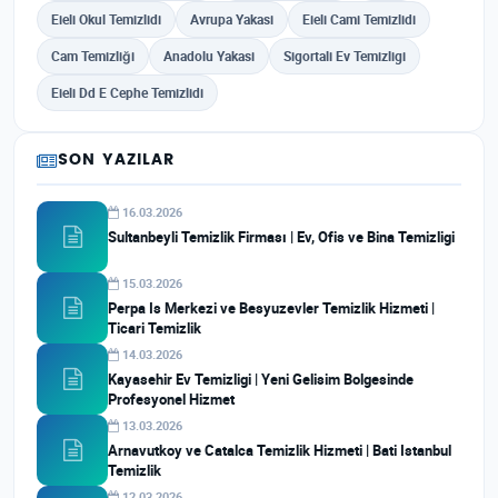
Eieli Okul Temizlidi
Avrupa Yakasi
Eieli Cami Temizlidi
Cam Temizliği
Anadolu Yakasi
Sigortali Ev Temizligi
Eieli Dd E Cephe Temizlidi
SON YAZILAR
16.03.2026
Sultanbeyli Temizlik Firması | Ev, Ofis ve Bina Temizligi
15.03.2026
Perpa Is Merkezi ve Besyuzevler Temizlik Hizmeti |
Ticari Temizlik
14.03.2026
Kayasehir Ev Temizligi | Yeni Gelisim Bolgesinde
Profesyonel Hizmet
13.03.2026
Arnavutkoy ve Catalca Temizlik Hizmeti | Bati Istanbul
Temizlik
12.03.2026