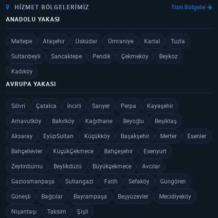
HIZMET BÖLGELERIMIZ
Tüm Bölgeler
ANADOLU YAKASI
Maltepe
Ataşehir
Üsküdar
Ümraniye
Kartal
Tuzla
Sultanbeyli
Sancaktepe
Pendik
Çekmeköy
Beykoz
Kadıköy
AVRUPA YAKASI
Silivri
Çatalca
İncirli
Sarıyer
Perpa
Kayaşehir
Arnavutköy
Bakırköy
Kağıthane
Beyoğlu
Beşiktaş
Aksaray
EyüpSultan
Küçükköy
Başakşehir
Merter
Esenler
Bahçelievler
KüçükÇekmece
Bahçeşehir
Esenyurt
Zeytinburnu
Beylikdüzü
Büyükçekmece
Avcılar
Gaziosmanpaşa
Sultangazi
Fatih
Sefaköy
Güngören
Güneşli
Bağcılar
Bayrampaşa
Beşyüzevler
Mecidiyeköy
Nişantaşı
Taksim
Şişli