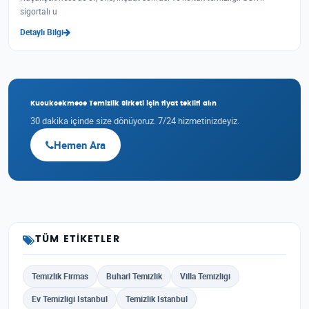
sigortalı u
Detaylı Bilgi
Kucukcekmece Temizlik Sirketi için fiyat teklifi alın
30 dakika içinde size dönüyoruz. 7/24 hizmetinizdeyiz.
Hemen Ara
TÜM ETIKETLER
Temizlik Firmas
Buharl Temizlik
Villa Temizligi
Ev Temizligi Istanbul
Temizlik Istanbul