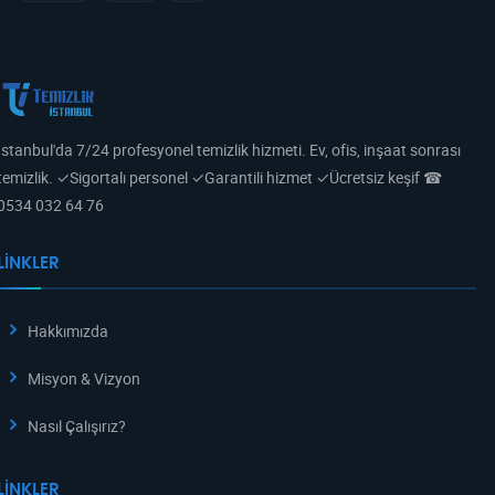
İstanbul'da 7/24 profesyonel temizlik hizmeti. Ev, ofis, inşaat sonrası
temizlik. ✓Sigortalı personel ✓Garantili hizmet ✓Ücretsiz keşif ☎
0534 032 64 76
LINKLER
Hakkımızda
Misyon & Vizyon
Nasıl Çalışırız?
LINKLER