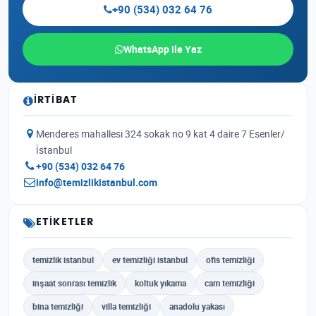
+90 (534) 032 64 76
WhatsApp ile Yaz
İRTIBAT
Menderes mahallesi 324 sokak no 9 kat 4 daire 7 Esenler/
İstanbul
+90 (534) 032 64 76
info@temizlikistanbul.com
ETIKETLER
temizlik istanbul
ev temizliği istanbul
ofis temizliği
inşaat sonrası temizlik
koltuk yıkama
cam temizliği
bina temizliği
villa temizliği
anadolu yakası