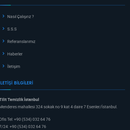
Nasıl Çalışırız ?
S.S.S
Referanslarımız
Haberler
İletişim
İLETIŞI BILGILERI
Tilit Temizlik İstanbul
Menderes mahallesi 324 sokak no 9 kat 4 daire 7 Esenler/İstanbul.
Ofis Tel
:
+90 (534) 032 64 76
7/24
:
+90 (534) 032 64 76