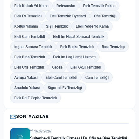
Eieli Koltuk Yd Kama
Referanslar
Eieli Temizlik Eirketi
Eieli Ev Temizlidi
Eieli Temizlik Fiyatlard
Ofis Temizliği
Koltuk Yıkama
Şişli Temizlik
Eieli Perde Yd Kama
Eieli Cam Temizlidi
Eieli Im Neaat Sonrasd Temizlik
İnşaat Sonrası Temizlik
Eieli Banka Temizlidi
Bina Temizligi
Eieli Bina Temizlidi
Eieli Im Lag Lama Hizmeti
Eieli Ofis Temizlidi
Gebze
Eieli Okul Temizlidi
Avrupa Yakasi
Eieli Cami Temizlidi
Cam Temizliği
Anadolu Yakasi
Sigortali Ev Temizligi
Eieli Dd E Cephe Temizlidi
SON YAZILAR
16.03.2026
Sultanbeyli Temizlik Firması | Ev, Ofis ve Bina Temizligi