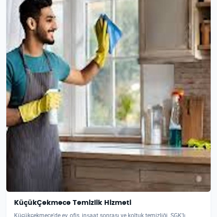
KüçükÇekmece Temizlik Hizmeti
Küçükçekmece'de ev, ofis, inşaat sonrası ve koltuk temizliği. SGK'lı