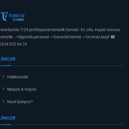
İstanbul'da 7/24 profesyonel temizlik hizmeti. Ev, ofis, inşaat sonrası
temizlik. ✓Sigortalı personel ✓Garantili hizmet ✓Ücretsiz keşif ☎
0534 032 64 76
LINKLER
Hakkımızda
Misyon & Vizyon
Nasıl Çalışırız?
LINKLER