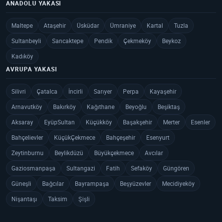
ANADOLU YAKASI
Maltepe
Ataşehir
Üsküdar
Ümraniye
Kartal
Tuzla
Sultanbeyli
Sancaktepe
Pendik
Çekmeköy
Beykoz
Kadıköy
AVRUPA YAKASI
Silivri
Çatalca
İncirli
Sarıyer
Perpa
Kayaşehir
Arnavutköy
Bakırköy
Kağıthane
Beyoğlu
Beşiktaş
Aksaray
EyüpSultan
Küçükköy
Başakşehir
Merter
Esenler
Bahçelievler
KüçükÇekmece
Bahçeşehir
Esenyurt
Zeytinburnu
Beylikdüzü
Büyükçekmece
Avcılar
Gaziosmanpaşa
Sultangazi
Fatih
Sefaköy
Güngören
Güneşli
Bağcılar
Bayrampaşa
Beşyüzevler
Mecidiyeköy
Nişantaşı
Taksim
Şişli