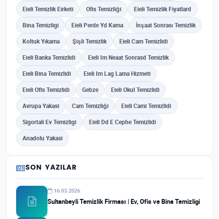
Eieli Temizlik Eirketi
Ofis Temizliği
Eieli Temizlik Fiyatlard
Bina Temizligi
Eieli Perde Yd Kama
İnşaat Sonrası Temizlik
Koltuk Yıkama
Şişli Temizlik
Eieli Cam Temizlidi
Eieli Banka Temizlidi
Eieli Im Neaat Sonrasd Temizlik
Eieli Bina Temizlidi
Eieli Im Lag Lama Hizmeti
Eieli Ofis Temizlidi
Gebze
Eieli Okul Temizlidi
Avrupa Yakasi
Cam Temizliği
Eieli Cami Temizlidi
Sigortali Ev Temizligi
Eieli Dd E Cephe Temizlidi
Anadolu Yakasi
SON YAZILAR
16.03.2026
Sultanbeyli Temizlik Firması | Ev, Ofis ve Bina Temizligi