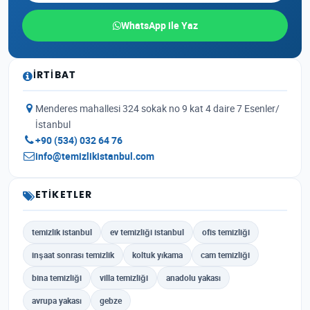
WhatsApp ile Yaz
İRTIBAT
Menderes mahallesi 324 sokak no 9 kat 4 daire 7 Esenler/
İstanbul
+90 (534) 032 64 76
info@temizlikistanbul.com
ETIKETLER
temizlik istanbul
ev temizliği istanbul
ofis temizliği
inşaat sonrası temizlik
koltuk yıkama
cam temizliği
bina temizliği
villa temizliği
anadolu yakası
avrupa yakası
gebze