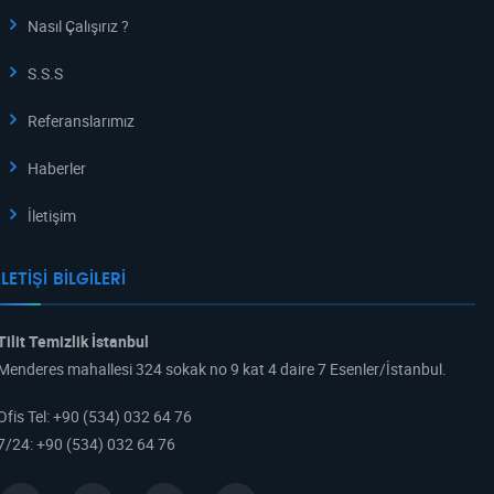
Nasıl Çalışırız ?
S.S.S
Referanslarımız
Haberler
İletişim
İLETIŞI BILGILERI
Tilit Temizlik İstanbul
Menderes mahallesi 324 sokak no 9 kat 4 daire 7 Esenler/İstanbul.
Ofis Tel
:
+90 (534) 032 64 76
7/24
:
+90 (534) 032 64 76