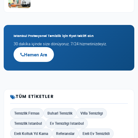
Istanbul Profesyonel Temizlik için fiyat teklifi alın
30 dakika içinde size dönüyoruz. 7/24 hizmetinizdeyiz.
Hemen Ara
TÜM ETIKETLER
Temizlik Firmas
Buharl Temizlik
Villa Temizligi
Temizlik Istanbul
Ev Temizligi Istanbul
Eieli Koltuk Yd Kama
Referanslar
Eieli Ev Temizlidi