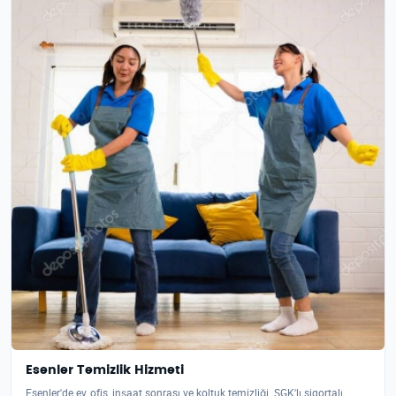
Esenler Temizlik Hizmeti
Esenler'de ev, ofis, inşaat sonrası ve koltuk temizliği. SGK'lı sigortalı