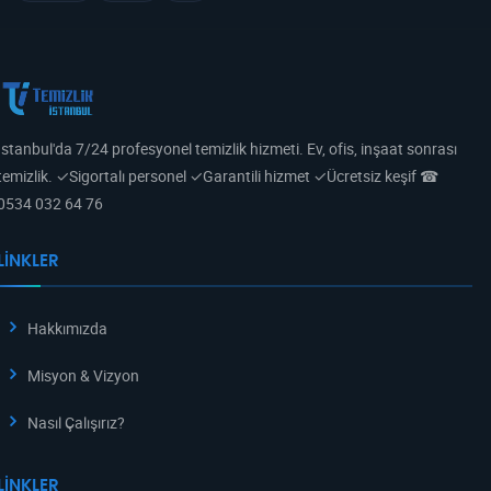
İstanbul'da 7/24 profesyonel temizlik hizmeti. Ev, ofis, inşaat sonrası
temizlik. ✓Sigortalı personel ✓Garantili hizmet ✓Ücretsiz keşif ☎
0534 032 64 76
LINKLER
Hakkımızda
Misyon & Vizyon
Nasıl Çalışırız?
LINKLER