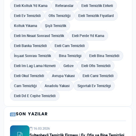
Eieli Koltuk Yd Kama
Referanslar
Eieli Temizlik Eirketi
Eieli Ev Temizlidi
Ofis Temizliği
Eieli Temizlik Fiyatlard
Koltuk Yıkama
Şişli Temizlik
Eieli Im Neaat Sonrasd Temizlik
Eieli Perde Yd Kama
Eieli Banka Temizlidi
Eieli Cam Temizlidi
İnşaat Sonrası Temizlik
Bina Temizligi
Eieli Bina Temizlidi
Eieli Im Lag Lama Hizmeti
Gebze
Eieli Ofis Temizlidi
Eieli Okul Temizlidi
Avrupa Yakasi
Eieli Cami Temizlidi
Cam Temizliği
Anadolu Yakasi
Sigortali Ev Temizligi
Eieli Dd E Cephe Temizlidi
SON YAZILAR
16.03.2026
Sultanbeyli Temizlik Firması | Ev, Ofis ve Bina Temizligi