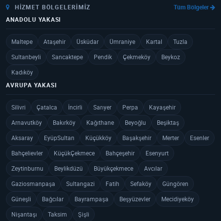
HIZMET BÖLGELERIMIZ
Tüm Bölgeler
ANADOLU YAKASI
Maltepe
Ataşehir
Üsküdar
Ümraniye
Kartal
Tuzla
Sultanbeyli
Sancaktepe
Pendik
Çekmeköy
Beykoz
Kadıköy
AVRUPA YAKASI
Silivri
Çatalca
İncirli
Sarıyer
Perpa
Kayaşehir
Arnavutköy
Bakırköy
Kağıthane
Beyoğlu
Beşiktaş
Aksaray
EyüpSultan
Küçükköy
Başakşehir
Merter
Esenler
Bahçelievler
KüçükÇekmece
Bahçeşehir
Esenyurt
Zeytinburnu
Beylikdüzü
Büyükçekmece
Avcılar
Gaziosmanpaşa
Sultangazi
Fatih
Sefaköy
Güngören
Güneşli
Bağcılar
Bayrampaşa
Beşyüzevler
Mecidiyeköy
Nişantaşı
Taksim
Şişli