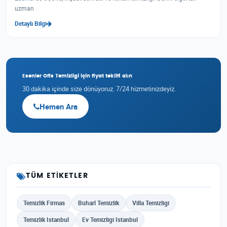
uzman
Detaylı Bilgi
Esenler Ofis Temizligi için fiyat teklifi alın
30 dakika içinde size dönüyoruz. 7/24 hizmetinizdeyiz.
Hemen Ara
TÜM ETIKETLER
Temizlik Firmas
Buharl Temizlik
Villa Temizligi
Temizlik Istanbul
Ev Temizligi Istanbul