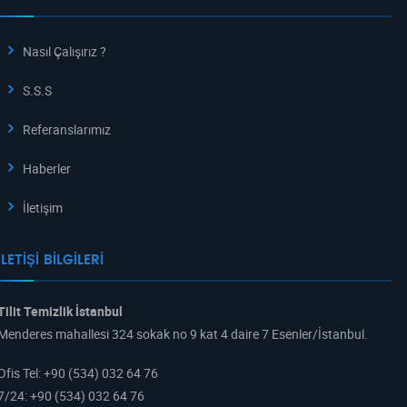
Nasıl Çalışırız ?
S.S.S
Referanslarımız
Haberler
İletişim
İLETIŞI BILGILERI
Tilit Temizlik İstanbul
Menderes mahallesi 324 sokak no 9 kat 4 daire 7 Esenler/İstanbul.
Ofis Tel
:
+90 (534) 032 64 76
7/24
:
+90 (534) 032 64 76