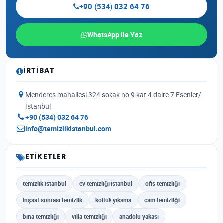
+90 (534) 032 64 76
WhatsApp ile Yaz
İRTIBAT
Menderes mahallesi 324 sokak no 9 kat 4 daire 7 Esenler/
İstanbul
+90 (534) 032 64 76
info@temizlikistanbul.com
ETIKETLER
temizlik istanbul
ev temizliği istanbul
ofis temizliği
inşaat sonrası temizlik
koltuk yıkama
cam temizliği
bina temizliği
villa temizliği
anadolu yakası