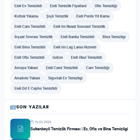
Eieli Ev Temizlidi
Eieli Temizlik Fiyatlard
Ofis Temizliği
Koltuk Yıkama
Şişli Temizlik
Eieli Perde Yd Kama
Eieli Cam Temizlidi
Eieli Im Neaat Sonrasd Temizlik
İnşaat Sonrası Temizlik
Eieli Banka Temizlidi
Bina Temizligi
Eieli Bina Temizlidi
Eieli Im Lag Lama Hizmeti
Eieli Ofis Temizlidi
Gebze
Eieli Okul Temizlidi
Avrupa Yakasi
Eieli Cami Temizlidi
Cam Temizliği
Anadolu Yakasi
Sigortali Ev Temizligi
Eieli Dd E Cephe Temizlidi
SON YAZILAR
16.03.2026
Sultanbeyli Temizlik Firması | Ev, Ofis ve Bina Temizligi