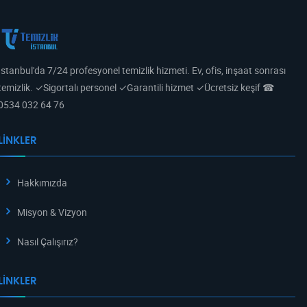
İstanbul'da 7/24 profesyonel temizlik hizmeti. Ev, ofis, inşaat sonrası
temizlik. ✓Sigortalı personel ✓Garantili hizmet ✓Ücretsiz keşif ☎
0534 032 64 76
LINKLER
Hakkımızda
Misyon & Vizyon
Nasıl Çalışırız?
LINKLER