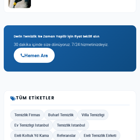
Derin Temizlik Ne Zaman Yapilir için fiyat teklifi alın
30 dakika içinde size dönüyoruz. 7/24 hizmetinizdeyiz.
Hemen Ara
TÜM ETIKETLER
Temizlik Firmas
Buharl Temizlik
Villa Temizligi
Ev Temizligi Istanbul
Temizlik Istanbul
Eieli Koltuk Yd Kama
Referanslar
Eieli Temizlik Eirketi