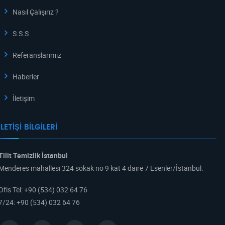
Nasıl Çalışırız ?
S.S.S
Referanslarımız
Haberler
İletişim
İLETIŞI BILGILERI
Tilit Temizlik İstanbul
Menderes mahallesi 324 sokak no 9 kat 4 daire 7 Esenler/İstanbul.
Ofis Tel
:
+90 (534) 032 64 76
7/24
:
+90 (534) 032 64 76