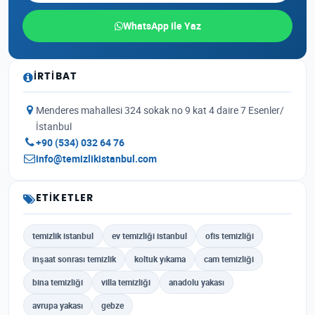
WhatsApp ile Yaz
İRTIBAT
Menderes mahallesi 324 sokak no 9 kat 4 daire 7 Esenler/
İstanbul
+90 (534) 032 64 76
info@temizlikistanbul.com
ETIKETLER
temizlik istanbul
ev temizliği istanbul
ofis temizliği
inşaat sonrası temizlik
koltuk yıkama
cam temizliği
bina temizliği
villa temizliği
anadolu yakası
avrupa yakası
gebze