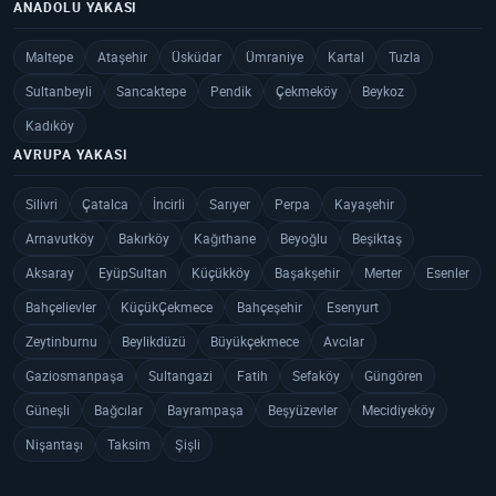
ANADOLU YAKASI
Maltepe
Ataşehir
Üsküdar
Ümraniye
Kartal
Tuzla
Sultanbeyli
Sancaktepe
Pendik
Çekmeköy
Beykoz
Kadıköy
AVRUPA YAKASI
Silivri
Çatalca
İncirli
Sarıyer
Perpa
Kayaşehir
Arnavutköy
Bakırköy
Kağıthane
Beyoğlu
Beşiktaş
Aksaray
EyüpSultan
Küçükköy
Başakşehir
Merter
Esenler
Bahçelievler
KüçükÇekmece
Bahçeşehir
Esenyurt
Zeytinburnu
Beylikdüzü
Büyükçekmece
Avcılar
Gaziosmanpaşa
Sultangazi
Fatih
Sefaköy
Güngören
Güneşli
Bağcılar
Bayrampaşa
Beşyüzevler
Mecidiyeköy
Nişantaşı
Taksim
Şişli