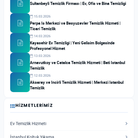
Sultanbeyli Temizlik Firması | Ev, Ofis ve Bina Temizligi
15.03.2026
Perpa Is Merkezi ve Besyuzevler Temizlik Hizmeti |
Ticari Temizlik
14.03.2026
Kayasehir Ev Temizligi | Yeni Gelisim Bolgesinde
Profesyonel Hizmet
13.03.2026
Arnavutkoy ve Catalca Temizlik Hizmeti | Bati Istanbul
Temizlik
12.03.2026
Aksaray ve Incirli Temizlik Hizmeti | Merkezi Istanbul
Temizlik
HIZMETLERIMIZ
Ev Temizlik Hizmeti
İstanbul Koltuk Yıkama