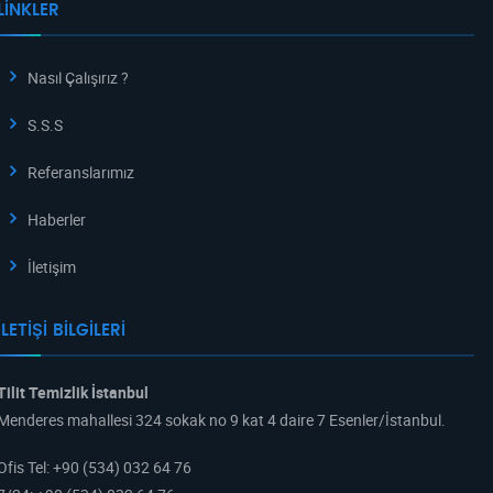
LINKLER
Nasıl Çalışırız ?
S.S.S
Referanslarımız
Haberler
İletişim
İLETIŞI BILGILERI
Tilit Temizlik İstanbul
Menderes mahallesi 324 sokak no 9 kat 4 daire 7 Esenler/İstanbul.
Ofis Tel
:
+90 (534) 032 64 76