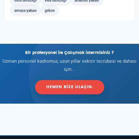
bina temizliği
villa temizliği
anadolu yakası
avrupa yakası
gebze
Bir profesyonel İle Çalışmak İstermisiniz ?
Uzman personel kadromuz, uzun yıllar sektör tecrübesi ve dahası
için...
HEMEN BIZE ULAŞIN.