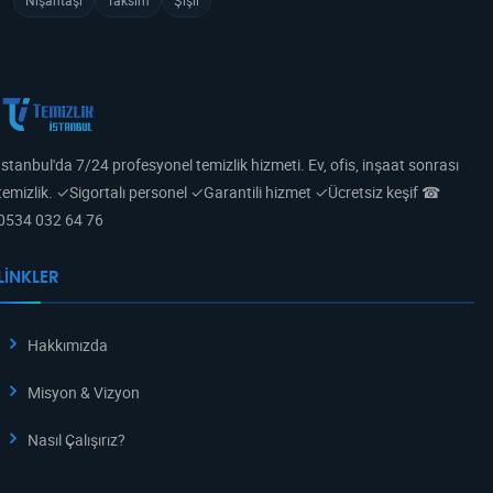
Nişantaşı
Taksim
Şişli
İstanbul'da 7/24 profesyonel temizlik hizmeti. Ev, ofis, inşaat sonrası
temizlik. ✓Sigortalı personel ✓Garantili hizmet ✓Ücretsiz keşif ☎
0534 032 64 76
LINKLER
Hakkımızda
Misyon & Vizyon
Nasıl Çalışırız?