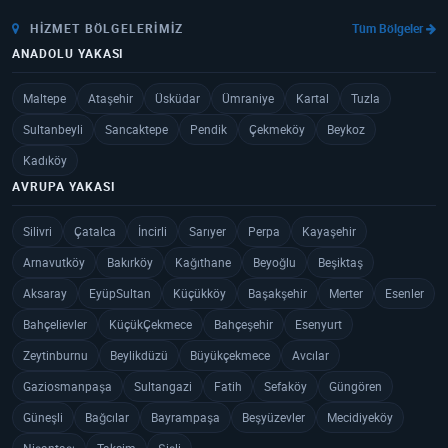
HIZMET BÖLGELERIMIZ
Tüm Bölgeler
ANADOLU YAKASI
Maltepe
Ataşehir
Üsküdar
Ümraniye
Kartal
Tuzla
Sultanbeyli
Sancaktepe
Pendik
Çekmeköy
Beykoz
Kadıköy
AVRUPA YAKASI
Silivri
Çatalca
İncirli
Sarıyer
Perpa
Kayaşehir
Arnavutköy
Bakırköy
Kağıthane
Beyoğlu
Beşiktaş
Aksaray
EyüpSultan
Küçükköy
Başakşehir
Merter
Esenler
Bahçelievler
KüçükÇekmece
Bahçeşehir
Esenyurt
Zeytinburnu
Beylikdüzü
Büyükçekmece
Avcılar
Gaziosmanpaşa
Sultangazi
Fatih
Sefaköy
Güngören
Güneşli
Bağcılar
Bayrampaşa
Beşyüzevler
Mecidiyeköy