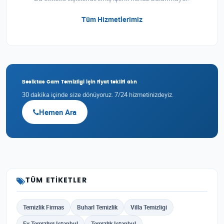
Tüm Hizmetlerimiz
Besiktas Cam Temizligi için fiyat teklifi alın
30 dakika içinde size dönüyoruz. 7/24 hizmetinizdeyiz.
Hemen Ara
TÜM ETIKETLER
Temizlik Firmas
Buharl Temizlik
Villa Temizligi
Ev Temizligi Istanbul
Temizlik Istanbul