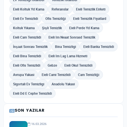
Eieli Koltuk Yd Kama
Referanslar
Eieli Temizlik Eirketi
Eieli Ev Temizlidi
Ofis Temizliği
Eieli Temizlik Fiyatlard
Koltuk Yıkama
Şişli Temizlik
Eieli Perde Yd Kama
Eieli Cam Temizlidi
Eieli Im Neaat Sonrasd Temizlik
İnşaat Sonrası Temizlik
Bina Temizligi
Eieli Banka Temizlidi
Eieli Bina Temizlidi
Eieli Im Lag Lama Hizmeti
Eieli Ofis Temizlidi
Gebze
Eieli Okul Temizlidi
Avrupa Yakasi
Eieli Cami Temizlidi
Cam Temizliği
Sigortali Ev Temizligi
Anadolu Yakasi
Eieli Dd E Cephe Temizlidi
SON YAZILAR
16.03.2026