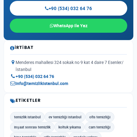
+90 (534) 032 64 76
WhatsApp ile Yaz
İRTIBAT
Menderes mahallesi 324 sokak no 9 kat 4 daire 7 Esenler/
İstanbul
+90 (534) 032 64 76
info@temizlikistanbul.com
ETIKETLER
temizlik istanbul
ev temizliği istanbul
ofis temizliği
inşaat sonrası temizlik
koltuk yıkama
cam temizliği