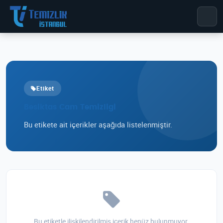
Etiket
Besiktas Cam Temizligi
Bu etikete ait içerikler aşağıda listelenmiştir.
Bu etiketle ilişkilendirilmiş içerik henüz bulunmuyor.