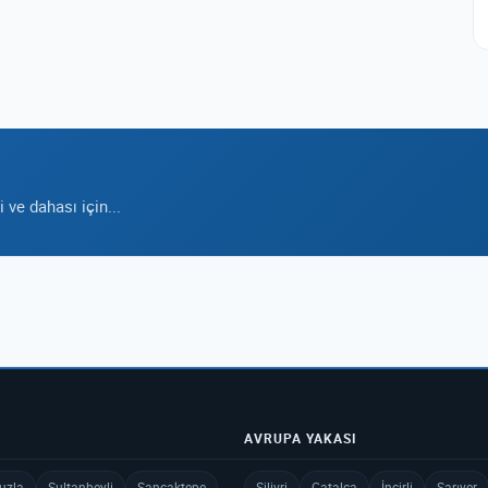
ve dahası için...
AVRUPA YAKASI
uzla
Sultanbeyli
Sancaktepe
Silivri
Çatalca
İncirli
Sarıyer