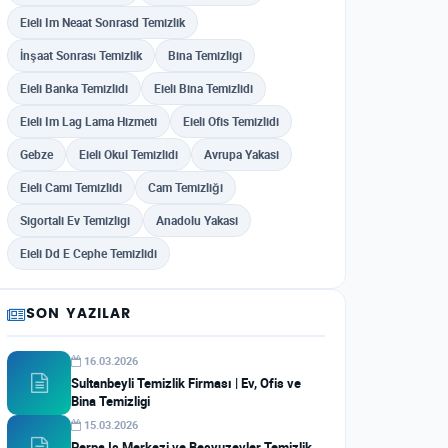
Eieli Im Neaat Sonrasd Temizlik
İnşaat Sonrası Temizlik
Bina Temizligi
Eieli Banka Temizlidi
Eieli Bina Temizlidi
Eieli Im Lag Lama Hizmeti
Eieli Ofis Temizlidi
Gebze
Eieli Okul Temizlidi
Avrupa Yakasi
Eieli Cami Temizlidi
Cam Temizliği
Sigortali Ev Temizligi
Anadolu Yakasi
Eieli Dd E Cephe Temizlidi
SON YAZILAR
16.03.2026
Sultanbeyli Temizlik Firması | Ev, Ofis ve
Bina Temizligi
15.03.2026
Perpa Is Merkezi ve Besyuzevler Temizlik