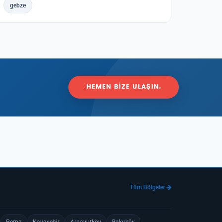
gebze
HEMEN BIZE ULAŞIN.
Tüm Bölgeler
Perpa
Kayaşehir
Arnavutköy
Bakırköy