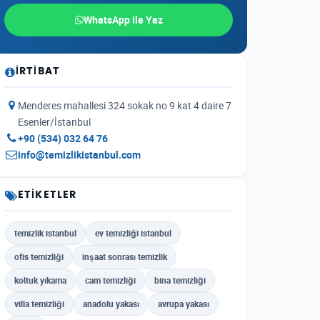
WhatsApp ile Yaz
İRTIBAT
Menderes mahallesi 324 sokak no 9 kat 4 daire 7
Esenler/İstanbul
+90 (534) 032 64 76
info@temizlikistanbul.com
ETIKETLER
temizlik istanbul
ev temizliği istanbul
ofis temizliği
inşaat sonrası temizlik
koltuk yıkama
cam temizliği
bina temizliği
villa temizliği
anadolu yakası
avrupa yakası