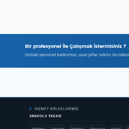
Bir profesyonel İle Çalışmak İstermisiniz ?
Uzman personel kadromuz, uzun yıllar sektör tecrübesi 
HIZMET BÖLGELERIMIZ
ANADOLU YAKASI
Maltepe
Ataşehir
Üsküdar
Ümraniye
Kartal
T