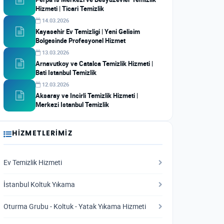
Hizmeti | Ticari Temizlik
14.03.2026
Kayasehir Ev Temizligi | Yeni Gelisim
Bolgesinde Profesyonel Hizmet
13.03.2026
Arnavutkoy ve Catalca Temizlik Hizmeti |
Bati Istanbul Temizlik
12.03.2026
Aksaray ve Incirli Temizlik Hizmeti |
Merkezi Istanbul Temizlik
HIZMETLERIMIZ
Ev Temizlik Hizmeti
İstanbul Koltuk Yıkama
Oturma Grubu - Koltuk - Yatak Yıkama Hizmeti