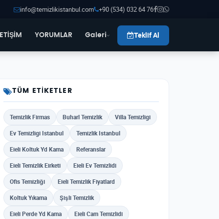
info@temizlikistanbul.com
+90 (534) 032 64 76
Teklif Al
LETİŞİM
YORUMLAR
Galeri
TÜM ETIKETLER
Temizlik Firmas
Buharl Temizlik
Villa Temizligi
Ev Temizligi Istanbul
Temizlik Istanbul
Eieli Koltuk Yd Kama
Referanslar
Eieli Temizlik Eirketi
Eieli Ev Temizlidi
Ofis Temizliği
Eieli Temizlik Fiyatlard
Koltuk Yıkama
Şişli Temizlik
Eieli Perde Yd Kama
Eieli Cam Temizlidi