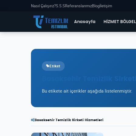
Nasıl Çalışırız?
S.S.S
Referanslarımız
Blog
İletişim
Anasayfa
HİZMET BÖLGEL
Etiket
Basaksehir Temizlik Sirket
Bu etikete ait içerikler aşağıda listelenmiştir.
Basaksehir Temizlik Sirketi Hizmetleri