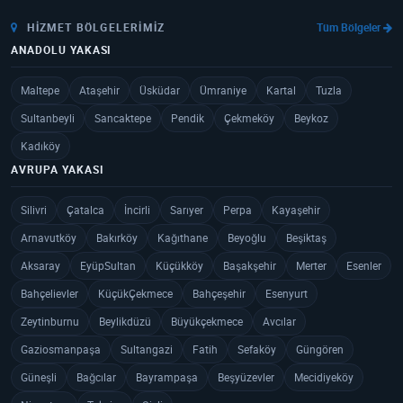
HIZMET BÖLGELERIMIZ
Tüm Bölgeler
ANADOLU YAKASI
Maltepe
Ataşehir
Üsküdar
Ümraniye
Kartal
Tuzla
Sultanbeyli
Sancaktepe
Pendik
Çekmeköy
Beykoz
Kadıköy
AVRUPA YAKASI
Silivri
Çatalca
İncirli
Sarıyer
Perpa
Kayaşehir
Arnavutköy
Bakırköy
Kağıthane
Beyoğlu
Beşiktaş
Aksaray
EyüpSultan
Küçükköy
Başakşehir
Merter
Esenler
Bahçelievler
KüçükÇekmece
Bahçeşehir
Esenyurt
Zeytinburnu
Beylikdüzü
Büyükçekmece
Avcılar
Gaziosmanpaşa
Sultangazi
Fatih
Sefaköy
Güngören
Güneşli
Bağcılar
Bayrampaşa
Beşyüzevler
Mecidiyeköy