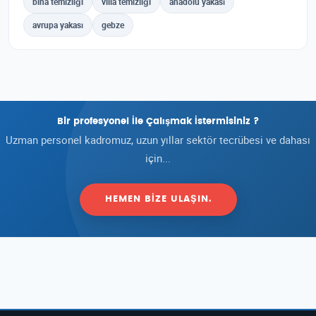
bina temizliği
villa temizliği
anadolu yakası
avrupa yakası
gebze
Bir profesyonel İle Çalışmak İstermisiniz ?
Uzman personel kadromuz, uzun yıllar sektör tecrübesi ve dahası
için...
HEMEN BIZE ULAŞIN.