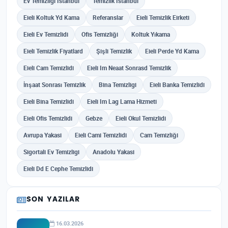
Ev Temizligi Istanbul
Temizlik Istanbul
Eieli Koltuk Yd Kama
Referanslar
Eieli Temizlik Eirketi
Eieli Ev Temizlidi
Ofis Temizliği
Koltuk Yıkama
Eieli Temizlik Fiyatlard
Şişli Temizlik
Eieli Perde Yd Kama
Eieli Cam Temizlidi
Eieli Im Neaat Sonrasd Temizlik
İnşaat Sonrası Temizlik
Bina Temizligi
Eieli Banka Temizlidi
Eieli Bina Temizlidi
Eieli Im Lag Lama Hizmeti
Eieli Ofis Temizlidi
Gebze
Eieli Okul Temizlidi
Avrupa Yakasi
Eieli Cami Temizlidi
Cam Temizliği
Sigortali Ev Temizligi
Anadolu Yakasi
Eieli Dd E Cephe Temizlidi
SON YAZILAR
16.03.2026