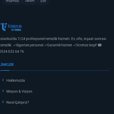
Nişantaşı
Taksim
Şişli
İstanbul'da 7/24 profesyonel temizlik hizmeti. Ev, ofis, inşaat sonrası
temizlik. ✓Sigortalı personel ✓Garantili hizmet ✓Ücretsiz keşif ☎
0534 032 64 76
LINKLER
Hakkımızda
Misyon & Vizyon
Nasıl Çalışırız?