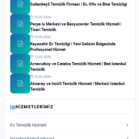
Sultanbeyli Temizlik Firması | Ev, Ofis ve Bina Temizligi
15.03.2026
Perpa Is Merkezi ve Besyuzevler Temizlik Hizmeti |
Ticari Temizlik
14.03.2026
Kayasehir Ev Temizligi | Yeni Gelisim Bolgesinde
Profesyonel Hizmet
13.03.2026
Arnavutkoy ve Catalca Temizlik Hizmeti | Bati Istanbul
Temizlik
12.03.2026
Aksaray ve Incirli Temizlik Hizmeti | Merkezi Istanbul
Temizlik
HIZMETLERIMIZ
Ev Temizlik Hizmeti
İstanbul Koltuk Yıkama