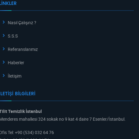
LINKLER
Nasıl Çalışırız ?
S.S.S
Referanslarımız
Haberler
İletişim
İLETIŞI BILGILERI
Tilit Temizlik İstanbul
Menderes mahallesi 324 sokak no 9 kat 4 daire 7 Esenler/İstanbul.
Ofis Tel
:
+90 (534) 032 64 76