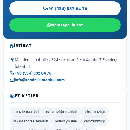
+90 (534) 032 64 76
WhatsApp ile Yaz
İRTIBAT
Menderes mahallesi 324 sokak no 9 kat 4 daire 7 Esenler/
İstanbul
+90 (534) 032 64 76
info@temizlikistanbul.com
ETIKETLER
temizlik istanbul
ev temizliği istanbul
ofis temizliği
inşaat sonrası temizlik
koltuk yıkama
cam temizliği