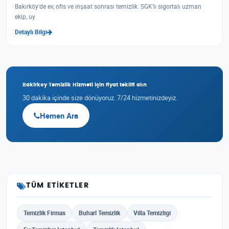
Bakırköy'de ev, ofis ve inşaat sonrası temizlik. SGK'lı sigortalı uzman
ekip, uy
Detaylı Bilgi
Bakirkoy Temizlik Hizmeti için fiyat teklifi alın
30 dakika içinde size dönüyoruz. 7/24 hizmetinizdeyiz.
Hemen Ara
TÜM ETIKETLER
Temizlik Firmas
Buharl Temizlik
Villa Temizligi