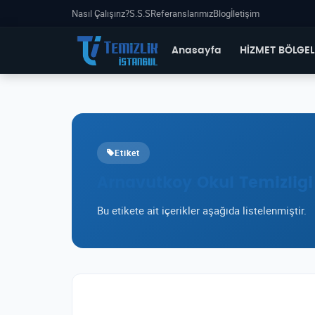
Nasıl Çalışırız?
S.S.S
Referanslarımız
Blog
İletişim
Anasayfa
HİZMET BÖLGEL
Etiket
Arnavutkoy Okul Temizligi
Bu etikete ait içerikler aşağıda listelenmiştir.