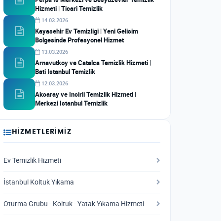
Hizmeti | Ticari Temizlik
14.03.2026
Kayasehir Ev Temizligi | Yeni Gelisim
Bolgesinde Profesyonel Hizmet
13.03.2026
Arnavutkoy ve Catalca Temizlik Hizmeti |
Bati Istanbul Temizlik
12.03.2026
Aksaray ve Incirli Temizlik Hizmeti |
Merkezi Istanbul Temizlik
HIZMETLERIMIZ
Ev Temizlik Hizmeti
İstanbul Koltuk Yıkama
Oturma Grubu - Koltuk - Yatak Yıkama Hizmeti