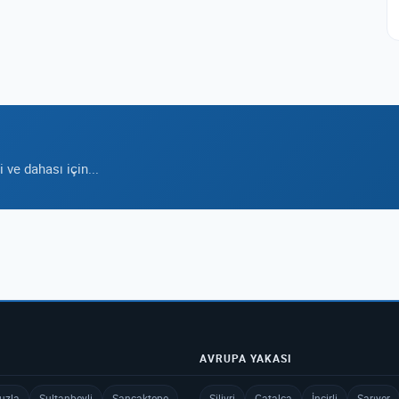
ve dahası için...
AVRUPA YAKASI
uzla
Sultanbeyli
Sancaktepe
Silivri
Çatalca
İncirli
Sarıyer