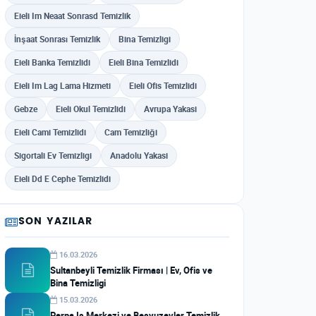
Eieli Im Neaat Sonrasd Temizlik
İnşaat Sonrası Temizlik
Bina Temizligi
Eieli Banka Temizlidi
Eieli Bina Temizlidi
Eieli Im Lag Lama Hizmeti
Eieli Ofis Temizlidi
Gebze
Eieli Okul Temizlidi
Avrupa Yakasi
Eieli Cami Temizlidi
Cam Temizliği
Sigortali Ev Temizligi
Anadolu Yakasi
Eieli Dd E Cephe Temizlidi
SON YAZILAR
16.03.2026
Sultanbeyli Temizlik Firması | Ev, Ofis ve
Bina Temizligi
15.03.2026
Perpa Is Merkezi ve Besyuzevler Temizlik