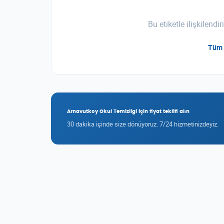
Bu etiketle ilişkilend
Tüm 
Arnavutkoy Okul Temizligi için fiyat teklifi alın
30 dakika içinde size dönüyoruz. 7/24 hizmetinizdeyiz.