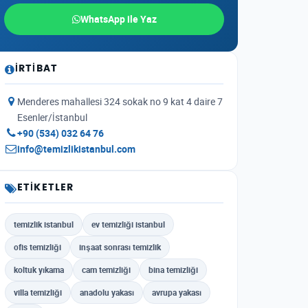
WhatsApp ile Yaz
İRTIBAT
Menderes mahallesi 324 sokak no 9 kat 4 daire 7
Esenler/İstanbul
+90 (534) 032 64 76
info@temizlikistanbul.com
ETIKETLER
temizlik istanbul
ev temizliği istanbul
ofis temizliği
inşaat sonrası temizlik
koltuk yıkama
cam temizliği
bina temizliği
villa temizliği
anadolu yakası
avrupa yakası