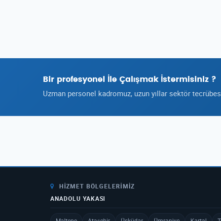
Bir profesyonel İle Çalışmak İstermisiniz ?
Uzman personel kadromuz, uzun yıllar sektör tecrübesi 
HIZMET BÖLGELERIMIZ
ANADOLU YAKASI
Maltepe
Ataşehir
Üsküdar
Ümraniye
Kartal
T