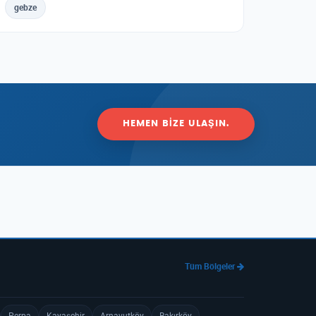
gebze
HEMEN BIZE ULAŞIN.
Tüm Bölgeler
Perpa
Kayaşehir
Arnavutköy
Bakırköy