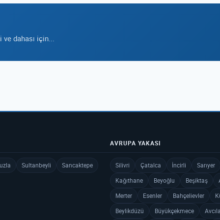
ve dahası için...
AVRUPA YAKASI
uzla
Sultanbeyli
Sancaktepe
Silivri
Çatalca
İncirli
Sarıyer
Kağıthane
Beyoğlu
Beşiktaş
Merter
Esenler
Bahçelievler
K
Beylikdüzü
Büyükçekmece
Avcıl