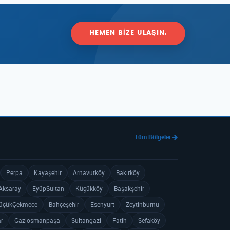
HEMEN BIZE ULAŞIN.
Tüm Bölgeler
Perpa
Kayaşehir
Arnavutköy
Bakırköy
Aksaray
EyüpSultan
Küçükköy
Başakşehir
üçükÇekmece
Bahçeşehir
Esenyurt
Zeytinburnu
ar
Gaziosmanpaşa
Sultangazi
Fatih
Sefaköy