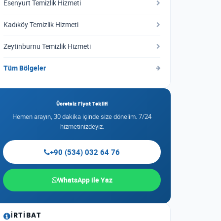
Esenyurt Temizlik Hizmeti
Kadıköy Temizlik Hizmeti
Zeytinburnu Temizlik Hizmeti
Tüm Bölgeler
Ücretsiz Fiyat Teklifi
Hemen arayın, 30 dakika içinde size dönelim. 7/24
hizmetinizdeyiz.
+90 (534) 032 64 76
WhatsApp ile Yaz
İRTIBAT