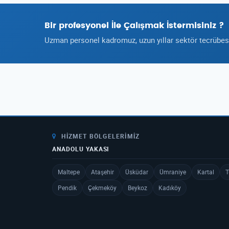
Bir profesyonel İle Çalışmak İstermisiniz ?
Uzman personel kadromuz, uzun yıllar sektör tecrübesi 
HIZMET BÖLGELERIMIZ
ANADOLU YAKASI
Maltepe
Ataşehir
Üsküdar
Ümraniye
Kartal
T
Pendik
Çekmeköy
Beykoz
Kadıköy