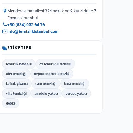
Menderes mahallesi 324 sokak no 9 kat 4 daire 7
Esenler/İstanbul
+90 (534) 032 64 76
info@temizlikistanbul.com
ETIKETLER
temizlik istanbul
ev temizliği istanbul
ofis temizliği
inşaat sonrası temizlik
koltuk yıkama
cam temizliği
bina temizliği
villa temizliği
anadolu yakası
avrupa yakası
gebze