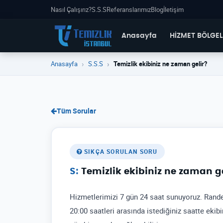
Nasıl Çalışırız?
S.S.S
Referanslarımız
Blog
İletişim
Anasayfa
HİZMET BÖLGEL
Anasayfa
S.S.S
Temizlik ekibiniz ne zaman gelir?
Tüm Sorular
SIKÇA SORULAN SORU
Temizlik ekibiniz ne zaman g
Hizmetlerimizi 7 gün 24 saat sunuyoruz. Rand
20:00 saatleri arasında istediğiniz saatte ekibim