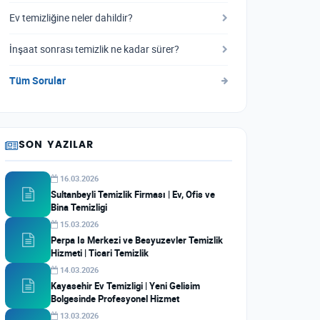
Ev temizliğine neler dahildir?
İnşaat sonrası temizlik ne kadar sürer?
Tüm Sorular
SON YAZILAR
16.03.2026
Sultanbeyli Temizlik Firması | Ev, Ofis ve
Bina Temizligi
15.03.2026
Perpa Is Merkezi ve Besyuzevler Temizlik
Hizmeti | Ticari Temizlik
14.03.2026
Kayasehir Ev Temizligi | Yeni Gelisim
Bolgesinde Profesyonel Hizmet
13.03.2026