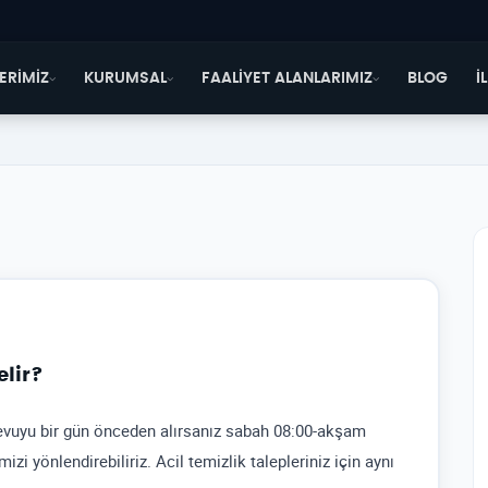
ERİMİZ
KURUMSAL
FAALİYET ALANLARIMIZ
BLOG
İ
elir?
evuyu bir gün önceden alırsanız sabah 08:00-akşam
izi yönlendirebiliriz. Acil temizlik talepleriniz için aynı