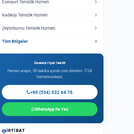
Esenyurt Temizlik Hizmeti
Kadıköy Temizlik Hizmeti
Zeytinburnu Temizlik Hizmeti
Tüm Bölgeler
Ücretsiz Fiyat Teklifi
Hemen arayın, 30 dakika içinde size dönelim. 7/24
hizmetinizdeyiz.
+90 (534) 032 64 76
WhatsApp ile Yaz
İRTIBAT