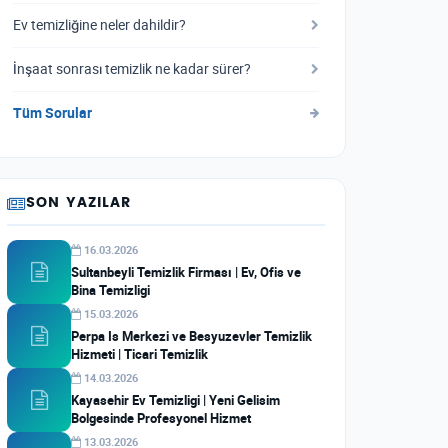
Ev temizliğine neler dahildir?
İnşaat sonrası temizlik ne kadar sürer?
Tüm Sorular
SON YAZILAR
16.03.2026
Sultanbeyli Temizlik Firması | Ev, Ofis ve
Bina Temizligi
15.03.2026
Perpa Is Merkezi ve Besyuzevler Temizlik
Hizmeti | Ticari Temizlik
14.03.2026
Kayasehir Ev Temizligi | Yeni Gelisim
Bolgesinde Profesyonel Hizmet
13.03.2026