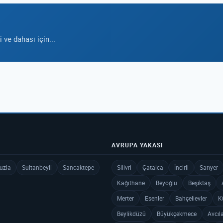
ve dahası için...
AVRUPA YAKASI
uzla
Sultanbeyli
Sancaktepe
Silivri
Çatalca
İncirli
Sarıyer
Kağıthane
Beyoğlu
Beşiktaş
Merter
Esenler
Bahçelievler
K
Beylikdüzü
Büyükçekmece
Avcıl