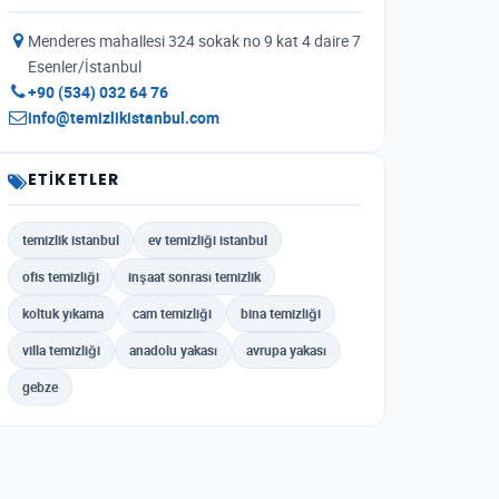
Menderes mahallesi 324 sokak no 9 kat 4 daire 7
Esenler/İstanbul
+90 (534) 032 64 76
info@temizlikistanbul.com
ETIKETLER
temizlik istanbul
ev temizliği istanbul
ofis temizliği
inşaat sonrası temizlik
koltuk yıkama
cam temizliği
bina temizliği
villa temizliği
anadolu yakası
avrupa yakası
gebze