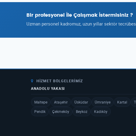
Bir profesyonel İle Çalışmak İstermisiniz ?
Uzman personel kadromuz, uzun yıllar sektör tecrübesi 
HIZMET BÖLGELERIMIZ
ANADOLU YAKASI
Maltepe
Ataşehir
Üsküdar
Ümraniye
Kartal
T
Pendik
Çekmeköy
Beykoz
Kadıköy