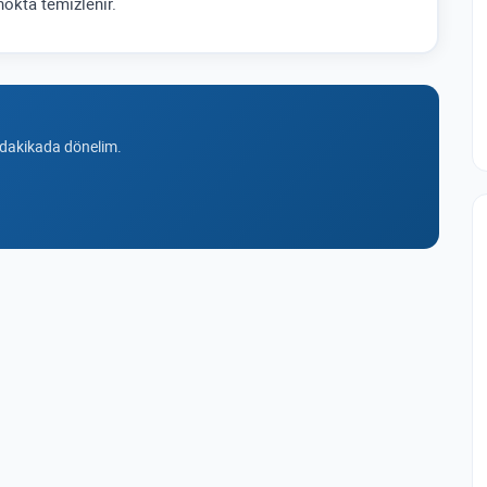
nokta temizlenir.
 dakikada dönelim.