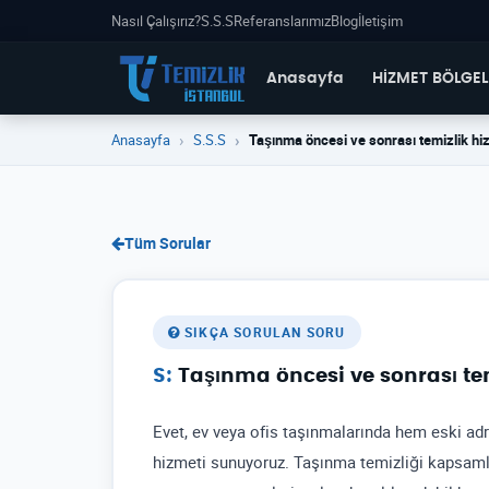
Nasıl Çalışırız?
S.S.S
Referanslarımız
Blog
İletişim
Anasayfa
HİZMET BÖLGEL
Anasayfa
S.S.S
Taşınma öncesi ve sonrası temizlik hi
Tüm Sorular
SIKÇA SORULAN SORU
Taşınma öncesi ve sonrası te
Evet, ev veya ofis taşınmalarında hem eski adr
hizmeti sunuyoruz. Taşınma temizliği kapsamlı b