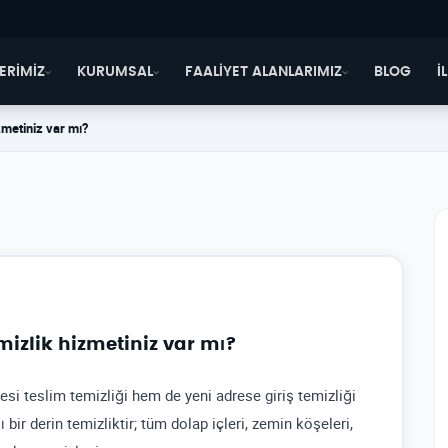
ERİMİZ
KURUMSAL
FAALİYET ALANLARIMIZ
BLOG
İ
zmetiniz var mı?
mizlik hizmetiniz var mı?
esi teslim temizliği hem de yeni adrese giriş temizliği
ir derin temizliktir; tüm dolap içleri, zemin köşeleri,