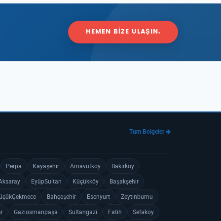
HEMEN BIZE ULAŞIN.
Tüm Bölgeler
Perpa
Kayaşehir
Arnavutköy
Bakırköy
Aksaray
EyüpSultan
Küçükköy
Başakşehir
üçükÇekmece
Bahçeşehir
Esenyurt
Zeytinburnu
ar
Gaziosmanpaşa
Sultangazi
Fatih
Sefaköy