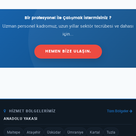
Bir profesyonel İle Çalışmak İstermisiniz ?
Uzman personel kadromuz, uzun yıllar sektör tecrübesi ve dahası
için...
HEMEN BIZE ULAŞIN.
HIZMET BÖLGELERIMIZ
Tüm Bölgeler
ANADOLU YAKASI
Maltepe
Ataşehir
Üsküdar
Ümraniye
Kartal
Tuzla