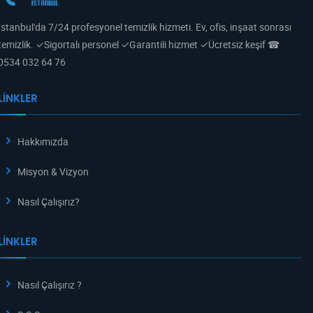
İstanbul'da 7/24 profesyonel temizlik hizmeti. Ev, ofis, inşaat sonrası
temizlik. ✓Sigortalı personel ✓Garantili hizmet ✓Ücretsiz keşif ☎
0534 032 64 76
LINKLER
Hakkımızda
Misyon & Vizyon
Nasıl Çalışırız?
LINKLER
Nasıl Çalışırız ?