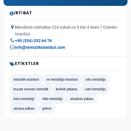
İRTIBAT
Menderes mahallesi 324 sokak no 9 kat 4 daire 7 Esenler/
İstanbul
+90 (534) 032 64 76
info@temizlikistanbul.com
ETIKETLER
temizlik istanbul
ev temizliği istanbul
ofis temizliği
inşaat sonrası temizlik
koltuk yıkama
cam temizliği
bina temizliği
villa temizliği
anadolu yakası
avrupa yakası
gebze