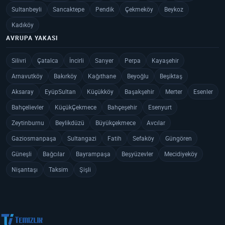
Sultanbeyli
Sancaktepe
Pendik
Çekmeköy
Beykoz
Kadıköy
AVRUPA YAKASI
Silivri
Çatalca
İncirli
Sarıyer
Perpa
Kayaşehir
Arnavutköy
Bakırköy
Kağıthane
Beyoğlu
Beşiktaş
Aksaray
EyüpSultan
Küçükköy
Başakşehir
Merter
Esenler
Bahçelievler
KüçükÇekmece
Bahçeşehir
Esenyurt
Zeytinburnu
Beylikdüzü
Büyükçekmece
Avcılar
Gaziosmanpaşa
Sultangazi
Fatih
Sefaköy
Güngören
Güneşli
Bağcılar
Bayrampaşa
Beşyüzevler
Mecidiyeköy
Nişantaşı
Taksim
Şişli