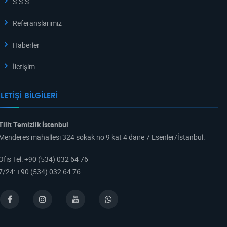
S.S.S
Referanslarımız
Haberler
İletişim
İLETIŞI BILGILERI
Tilit Temizlik İstanbul
Menderes mahallesi 324 sokak no 9 kat 4 daire 7 Esenler/İstanbul.
Ofis Tel
:
+90 (534) 032 64 76
7/24
:
+90 (534) 032 64 76