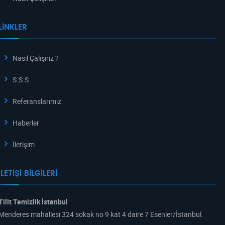
LINKLER
Nasıl Çalışırız ?
S.S.S
Referanslarımız
Haberler
İletişim
İLETIŞI BILGILERI
Tilit Temizlik İstanbul
Menderes mahallesi 324 sokak no 9 kat 4 daire 7 Esenler/İstanbul.