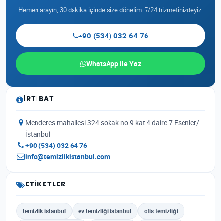
Hemen arayın, 30 dakika içinde size dönelim. 7/24 hizmetinizdeyiz.
+90 (534) 032 64 76
WhatsApp ile Yaz
İRTIBAT
Menderes mahallesi 324 sokak no 9 kat 4 daire 7 Esenler/
İstanbul
+90 (534) 032 64 76
info@temizlikistanbul.com
ETIKETLER
temizlik istanbul
ev temizliği istanbul
ofis temizliği