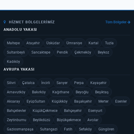
HIZMET BÖLGELERIMIZ
Tüm Bölgeler
ANADOLU YAKASI
Maltepe
Ataşehir
Üsküdar
Ümraniye
Kartal
Tuzla
Sultanbeyli
Sancaktepe
Pendik
Çekmeköy
Beykoz
Kadıköy
AVRUPA YAKASI
Silivri
Çatalca
İncirli
Sarıyer
Perpa
Kayaşehir
Arnavutköy
Bakırköy
Kağıthane
Beyoğlu
Beşiktaş
Aksaray
EyüpSultan
Küçükköy
Başakşehir
Merter
Esenler
Bahçelievler
KüçükÇekmece
Bahçeşehir
Esenyurt
Zeytinburnu
Beylikdüzü
Büyükçekmece
Avcılar
Gaziosmanpaşa
Sultangazi
Fatih
Sefaköy
Güngören