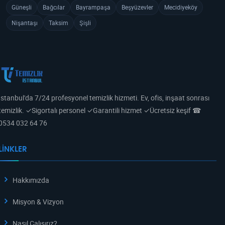
Güneşli
Bağcılar
Bayrampaşa
Beşyüzevler
Mecidiyeköy
Nişantaşı
Taksim
Şişli
İstanbul'da 7/24 profesyonel temizlik hizmeti. Ev, ofis, inşaat sonrası
temizlik. ✓Sigortalı personel ✓Garantili hizmet ✓Ücretsiz keşif ☎
0534 032 64 76
LINKLER
Hakkımızda
Misyon & Vizyon
Nasıl Çalışırız?