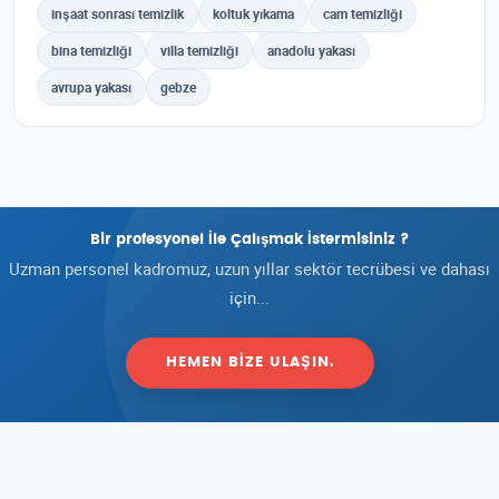
inşaat sonrası temizlik
koltuk yıkama
cam temizliği
bina temizliği
villa temizliği
anadolu yakası
avrupa yakası
gebze
Bir profesyonel İle Çalışmak İstermisiniz ?
Uzman personel kadromuz, uzun yıllar sektör tecrübesi ve dahası
için...
HEMEN BIZE ULAŞIN.