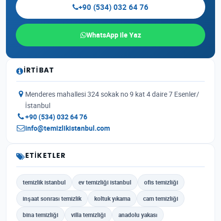
+90 (534) 032 64 76
WhatsApp ile Yaz
İRTIBAT
Menderes mahallesi 324 sokak no 9 kat 4 daire 7 Esenler/
İstanbul
+90 (534) 032 64 76
info@temizlikistanbul.com
ETIKETLER
temizlik istanbul
ev temizliği istanbul
ofis temizliği
inşaat sonrası temizlik
koltuk yıkama
cam temizliği
bina temizliği
villa temizliği
anadolu yakası