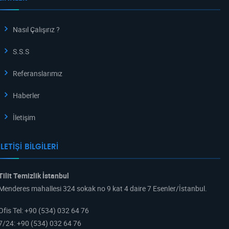
Nasıl Çalışırız ?
S.S.S
Referanslarımız
Haberler
İletişim
İLETIŞI BILGILERI
Tilit Temizlik İstanbul
Menderes mahallesi 324 sokak no 9 kat 4 daire 7 Esenler/İstanbul.
Ofis Tel
:
+90 (534) 032 64 76
7/24
:
+90 (534) 032 64 76