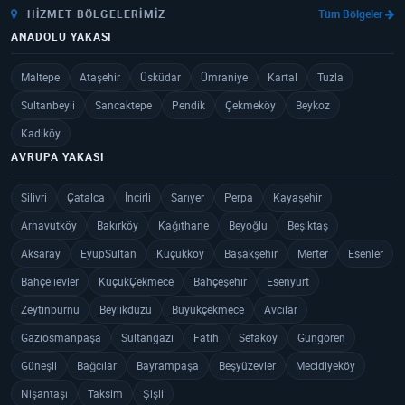
HIZMET BÖLGELERIMIZ
Tüm Bölgeler
ANADOLU YAKASI
Maltepe
Ataşehir
Üsküdar
Ümraniye
Kartal
Tuzla
Sultanbeyli
Sancaktepe
Pendik
Çekmeköy
Beykoz
Kadıköy
AVRUPA YAKASI
Silivri
Çatalca
İncirli
Sarıyer
Perpa
Kayaşehir
Arnavutköy
Bakırköy
Kağıthane
Beyoğlu
Beşiktaş
Aksaray
EyüpSultan
Küçükköy
Başakşehir
Merter
Esenler
Bahçelievler
KüçükÇekmece
Bahçeşehir
Esenyurt
Zeytinburnu
Beylikdüzü
Büyükçekmece
Avcılar
Gaziosmanpaşa
Sultangazi
Fatih
Sefaköy
Güngören
Güneşli
Bağcılar
Bayrampaşa
Beşyüzevler
Mecidiyeköy
Nişantaşı
Taksim
Şişli