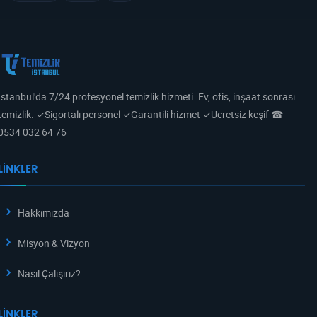
İstanbul'da 7/24 profesyonel temizlik hizmeti. Ev, ofis, inşaat sonrası
temizlik. ✓Sigortalı personel ✓Garantili hizmet ✓Ücretsiz keşif ☎
0534 032 64 76
LINKLER
Hakkımızda
Misyon & Vizyon
Nasıl Çalışırız?
LINKLER