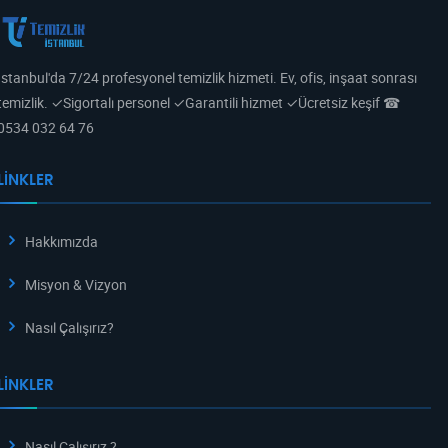
İstanbul'da 7/24 profesyonel temizlik hizmeti. Ev, ofis, inşaat sonrası
temizlik. ✓Sigortalı personel ✓Garantili hizmet ✓Ücretsiz keşif ☎
0534 032 64 76
LINKLER
Hakkımızda
Misyon & Vizyon
Nasıl Çalışırız?
LINKLER
Nasıl Çalışırız ?