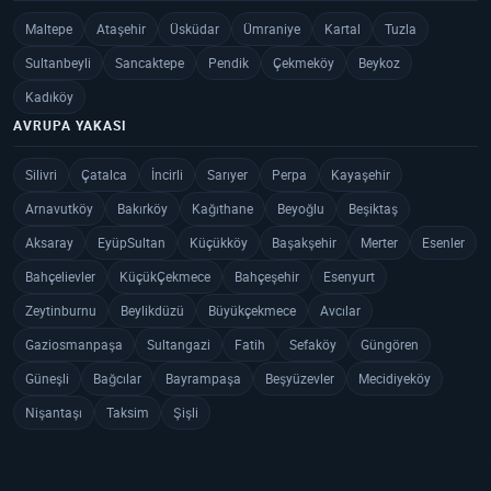
Maltepe
Ataşehir
Üsküdar
Ümraniye
Kartal
Tuzla
Sultanbeyli
Sancaktepe
Pendik
Çekmeköy
Beykoz
Kadıköy
AVRUPA YAKASI
Silivri
Çatalca
İncirli
Sarıyer
Perpa
Kayaşehir
Arnavutköy
Bakırköy
Kağıthane
Beyoğlu
Beşiktaş
Aksaray
EyüpSultan
Küçükköy
Başakşehir
Merter
Esenler
Bahçelievler
KüçükÇekmece
Bahçeşehir
Esenyurt
Zeytinburnu
Beylikdüzü
Büyükçekmece
Avcılar
Gaziosmanpaşa
Sultangazi
Fatih
Sefaköy
Güngören
Güneşli
Bağcılar
Bayrampaşa
Beşyüzevler
Mecidiyeköy
Nişantaşı
Taksim
Şişli