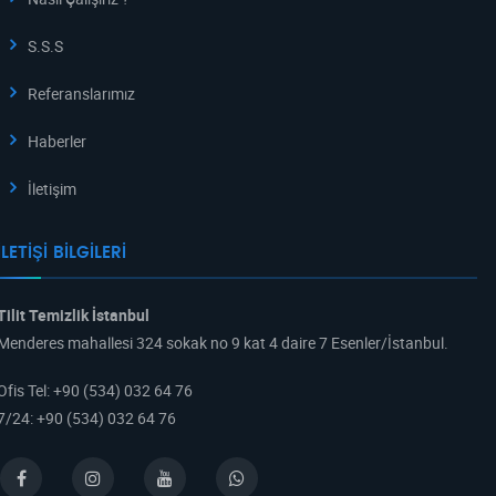
S.S.S
Referanslarımız
Haberler
İletişim
İLETIŞI BILGILERI
Tilit Temizlik İstanbul
Menderes mahallesi 324 sokak no 9 kat 4 daire 7 Esenler/İstanbul.
Ofis Tel
:
+90 (534) 032 64 76
7/24
:
+90 (534) 032 64 76