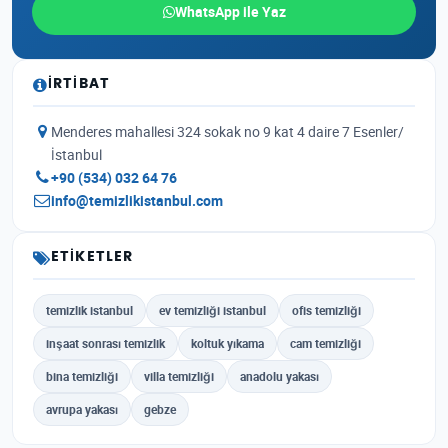
WhatsApp ile Yaz
İRTIBAT
Menderes mahallesi 324 sokak no 9 kat 4 daire 7 Esenler/
İstanbul
+90 (534) 032 64 76
info@temizlikistanbul.com
ETIKETLER
temizlik istanbul
ev temizliği istanbul
ofis temizliği
inşaat sonrası temizlik
koltuk yıkama
cam temizliği
bina temizliği
villa temizliği
anadolu yakası
avrupa yakası
gebze