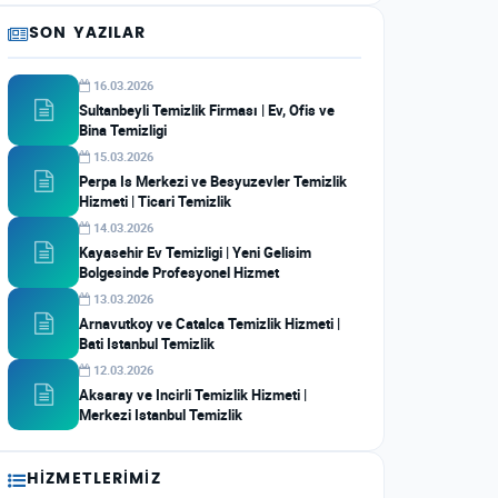
SON YAZILAR
16.03.2026
Sultanbeyli Temizlik Firması | Ev, Ofis ve
Bina Temizligi
15.03.2026
Perpa Is Merkezi ve Besyuzevler Temizlik
Hizmeti | Ticari Temizlik
14.03.2026
Kayasehir Ev Temizligi | Yeni Gelisim
Bolgesinde Profesyonel Hizmet
13.03.2026
Arnavutkoy ve Catalca Temizlik Hizmeti |
Bati Istanbul Temizlik
12.03.2026
Aksaray ve Incirli Temizlik Hizmeti |
Merkezi Istanbul Temizlik
HIZMETLERIMIZ