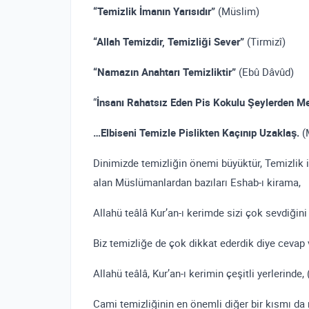
“Temizlik İmanın Yarısıdır”
(Müslim)
“Allah Temizdir, Temizliği Sever”
(Tirmizî)
“Namazın Anahtarı Temizliktir”
(Ebû Dâvûd)
“
İnsanı Rahatsız Eden Pis Kokulu Şeylerden Me
…Elbiseni Temizle Pislikten Kaçınıp Uzaklaş.
(M
Dinimizde temizliğin önemi büyüktür, Temizlik 
alan Müslümanlardan bazıları Eshab-ı kirama,
Allahü teâlâ Kur’an-ı kerimde sizi çok sevdiğini
Biz temizliğe de çok dikkat ederdik diye cevap v
Allahü teâlâ, Kur’an-ı kerimin çeşitli yerlerinde, 
Cami temizliğinin en önemli diğer bir kısmı da