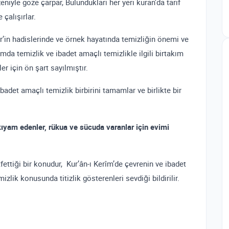
niyle göze çarpar, Bulundukları her yeri kuran’da tarif
çalışırlar.
r’in hadislerinde ve örnek hayatında temizliğin önemi ve
amda temizlik ve ibadet amaçlı temizlikle ilgili birtakım
ler için ön şart sayılmıştır.
badet amaçlı temizlik birbirini tamamlar ve birlikte bir
kıyam edenler, rükua ve sücuda varanlar için evimi
ettiği bir konudur, Kur’ân-ı Kerîm’de çevrenin ve ibadet
izlik konusunda titizlik gösterenleri sevdiği bildirilir.