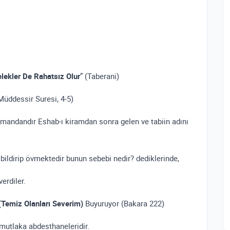
lekler De Rahatsız Olur
” (Taberani)
üddessir Suresi, 4-5)
imandandır Eshab-ı kiramdan sonra gelen ve tabiin adını
 bildirip övmektedir bunun sebebi nedir? dediklerinde,
erdiler.
(
Temiz Olanları Severim)
Buyuruyor (Bakara 222)
 mutlaka abdesthaneleridir.