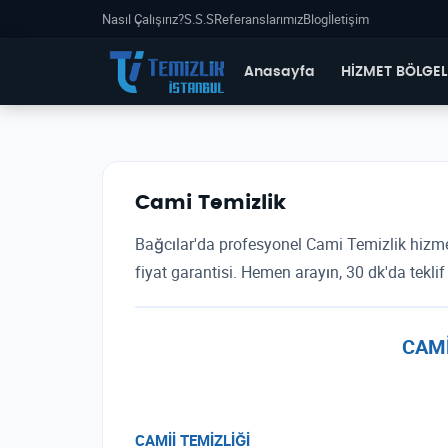
Nasıl Çalışırız?
S.S.S
Referanslarımız
Blog
İletişim
Anasayfa
HİZMET BÖLGEL
Cami Temizlik
Bağcılar'da profesyonel Cami Temizlik hizmeti
fiyat garantisi. Hemen arayın, 30 dk'da teklif 
CAMİ
CAMİİ TEMİZLİĞİ