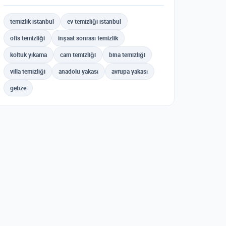
temizlik istanbul
ev temizliği istanbul
ofis temizliği
inşaat sonrası temizlik
koltuk yıkama
cam temizliği
bina temizliği
villa temizliği
anadolu yakası
avrupa yakası
gebze