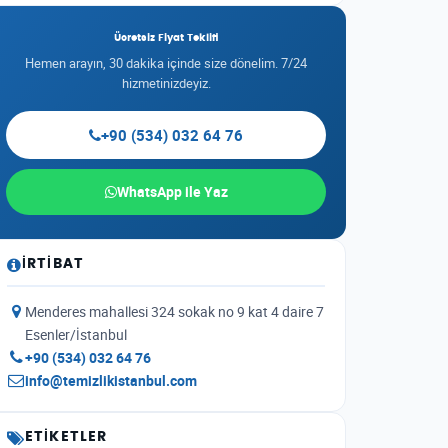
Ücretsiz Fiyat Teklifi
Hemen arayın, 30 dakika içinde size dönelim. 7/24
hizmetinizdeyiz.
+90 (534) 032 64 76
WhatsApp ile Yaz
İRTIBAT
Menderes mahallesi 324 sokak no 9 kat 4 daire 7
Esenler/İstanbul
+90 (534) 032 64 76
info@temizlikistanbul.com
ETIKETLER