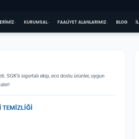
ERİMİZ
KURUMSAL
FAALİYET ALANLARIMIZ
BLOG
İ
. SGK'lı sigortalı ekip, eco dostu ürünler, uygun
alın!
 TEMİZLİĞİ