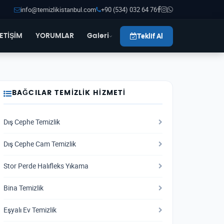
info@temizlikistanbul.com
+90 (534) 032 64 76
Teklif Al
LETİŞİM
YORUMLAR
Galeri
BAĞCILAR TEMIZLIK HIZMETI
Dış Cephe Temizlik
Dış Cephe Cam Temizlik
Stor Perde Halıfleks Yıkama
Bina Temizlik
Eşyalı Ev Temizlik