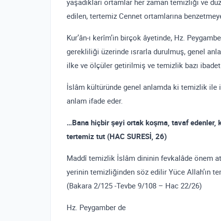
yaşadıkları ortamlar her zaman temizliği ve düze
edilen, tertemiz Cennet ortamlarına benzetmeye 
Kur’ân-ı kerîm’in birçok âyetinde, Hz. Peygambe
gerekliliği üzerinde ısrarla durulmuş, genel anl
ilke ve ölçüler getirilmiş ve temizlik bazı ibadet
İslâm kültüründe genel anlamda ki temizlik ile i
anlam ifade eder.
…Bana hiçbir şeyi ortak koşma, tavaf edenler, 
tertemiz tut (HAC SURESİ, 26)
Maddî temizlik İslâm dininin fevkalâde önem atf
yerinin temizliğinden söz edilir Yüce Allah’ın tem
(Bakara 2/125 -Tevbe 9/108 – Hac 22/26)
Hz. Peygamber de