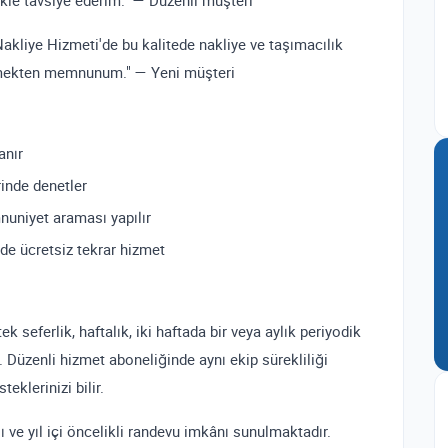
ikle tavsiye ederim." — Düzenli müşteri
Nakliye Hizmeti'de bu kalitede nakliye ve taşımacılık
 etmekten memnunum." — Yeni müşteri
anır
rinde denetler
uniyet araması yapılır
nde ücretsiz tekrar hizmet
 seferlik, haftalık, iki haftada bir veya aylık periyodik
. Düzenli hizmet aboneliğinde aynı ekip sürekliliği
teklerinizi bilir.
ı ve yıl içi öncelikli randevu imkânı sunulmaktadır.