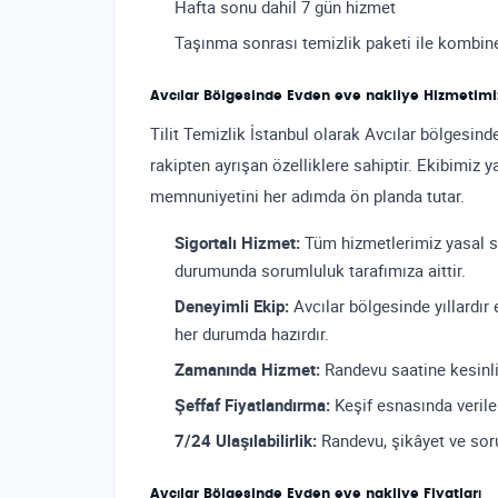
Hafta sonu dahil 7 gün hizmet
Taşınma sonrası temizlik paketi ile kombine
Avcılar Bölgesinde Evden eve nakliye Hizmetimiz
Tilit Temizlik İstanbul olarak Avcılar bölgesi
rakipten ayrışan özelliklere sahiptir. Ekibimiz 
memnuniyetini her adımda ön planda tutar.
Sigortalı Hizmet:
Tüm hizmetlerimiz yasal s
durumunda sorumluluk tarafımıza aittir.
Deneyimli Ekip:
Avcılar bölgesinde yıllardır
her durumda hazırdır.
Zamanında Hizmet:
Randevu saatine kesinlik
Şeffaf Fiyatlandırma:
Keşif esnasında verilen
7/24 Ulaşılabilirlik:
Randevu, şikâyet ve soru
Avcılar Bölgesinde Evden eve nakliye Fiyatları