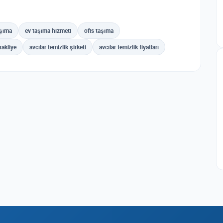
aşıma
ev taşıma hizmeti
ofis taşıma
nakliye
avcılar temizlik şirketi
avcılar temizlik fiyatları