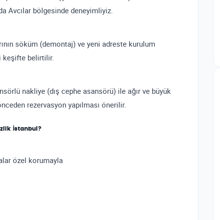
a Avcılar bölgesinde deneyimliyiz.
arının söküm (demontaj) ve yeni adreste kurulum
eşifte belirtilir.
nsörlü nakliye (dış cephe asansörü) ile ağır ve büyük
 önceden rezervasyon yapılması önerilir.
zlik İstanbul?
alar özel korumayla