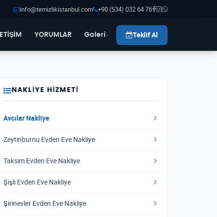
info@temizlikistanbul.com
+90 (534) 032 64 76
Teklif Al
LETİŞİM
YORUMLAR
Galeri
NAKLIYE HIZMETI
Avcılar Nakliye
Zeytinburnu Evden Eve Nakliye
Taksim Evden Eve Nakliye
Şişli Evden Eve Nakliye
Şirinevler Evden Eve Nakliye