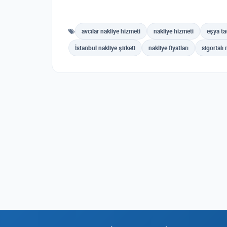
avcılar nakliye hizmeti
nakliye hizmeti
eşya t
İstanbul nakliye şirketi
nakliye fiyatları
sigortalı 