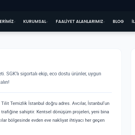
ERİMİZ
KURUMSAL
FAALİYET ALANLARIMIZ
BLOG
İ
i. SGK'lı sigortalı ekip, eco dostu ürünler, uygun
alın!
Tilit Temizlik İstanbul doğru adres. Avcılar, İstanbul'un
 trafiğine sahiptir. Kentsel dönüşüm projeleri, yeni bina
vcılar bölgesinde evden eve nakliyat ihtiyacı her geçen