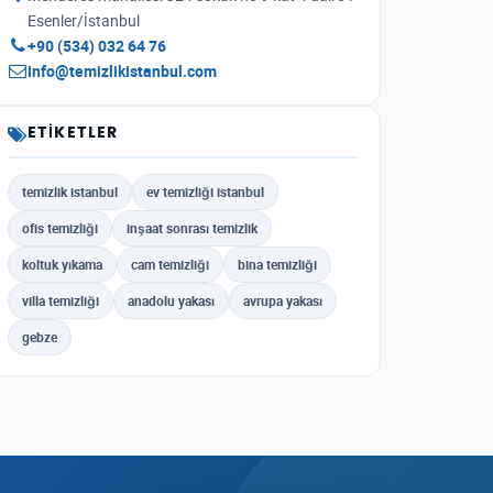
Esenler/İstanbul
+90 (534) 032 64 76
info@temizlikistanbul.com
ETIKETLER
temizlik istanbul
ev temizliği istanbul
ofis temizliği
inşaat sonrası temizlik
koltuk yıkama
cam temizliği
bina temizliği
villa temizliği
anadolu yakası
avrupa yakası
gebze