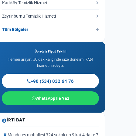
Kadıköy Temizlik Hizmeti
Zeytinburnu Temizlik Hizmeti
Tüm Bölgeler
Ücretsiz Fiyat Teklifi
Hemen arayın, 30 dakika içinde size dönelim. 7/24
hizmetinizdeyiz.
+90 (534) 032 64 76
WhatsApp ile Yaz
İRTIBAT
Menderes mahallesi 324 sokak no 9 kat 4 daire 7