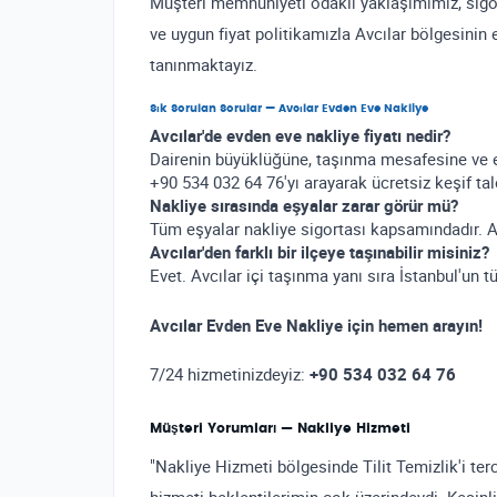
Müşteri memnuniyeti odaklı yaklaşımımız, sigo
ve uygun fiyat politikamızla Avcılar bölgesinin 
tanınmaktayız.
Sık Sorulan Sorular — Avcılar Evden Eve Nakliye
Avcılar'de evden eve nakliye fiyatı nedir?
Dairenin büyüklüğüne, taşınma mesafesine ve e
+90 534 032 64 76'yı arayarak ücretsiz keşif tale
Nakliye sırasında eşyalar zarar görür mü?
Tüm eşyalar nakliye sigortası kapsamındadır. Ay
Avcılar'den farklı bir ilçeye taşınabilir misiniz?
Evet. Avcılar içi taşınma yanı sıra İstanbul'un t
Avcılar Evden Eve Nakliye için hemen arayın!
7/24 hizmetinizdeyiz:
+90 534 032 64 76
Müşteri Yorumları — Nakliye Hizmeti
"Nakliye Hizmeti bölgesinde Tilit Temizlik'i te