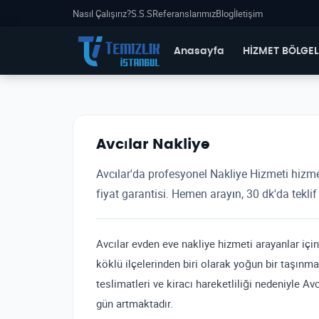
Nasıl Çalışırız?
S.S.S
Referanslarımız
Blog
İletişim
Anasayfa
HİZMET BÖLGEL
Avcılar Nakliye
Avcılar'da profesyonel Nakliye Hizmeti hizmet
fiyat garantisi. Hemen arayın, 30 dk'da teklif 
Avcılar evden eve nakliye hizmeti arayanlar için 
köklü ilçelerinden biri olarak yoğun bir taşınma
teslimatleri ve kiracı hareketliliği nedeniyle A
gün artmaktadır.