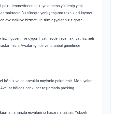
nli paketlenmesinden nakliye aracına yüklenip yeni
amaktadır. Bu süreçte yanlış taşıma teknikleri kıymetli
den eve nakliye hizmeti ile tüm eşyalarınız sigorta
 hızlı, güvenli ve uygun fiyatlı evden eve nakliyat hizmeti
açlarımızla Avcılar içinde ve İstanbul genelinde
özel köpük ve baloncuklu naylonla paketlenir. Mobilyalar
. Avcılar bölgesindeki her taşınmada packing
ekipmanlarımızla eşyalarınız hasarsız taşınır. Yüksek