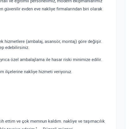
rtalı ve eğitimli personelimiz, modern ekipmanlarımız
en güvenilir evden eve nakliye firmalarından biri olarak
k hizmetlere (ambalaj, asansör, montaj) göre değişir.
p edebilirsiniz.
rıca özel ambalajlama ile hasar riski minimize edilir.
üm ilçelerine nakliye hizmeti veriyoruz.
rcih ettim ve çok memnun kaldım. nakliye ve taşımacılık