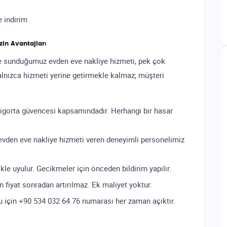
 indirim
in Avantajları
nde sunduğumuz evden eve nakliye hizmeti, pek çok
yalnızca hizmeti yerine getirmekle kalmaz; müşteri
igorta güvencesi kapsamındadır. Herhangi bir hasar
 evden eve nakliye hizmeti veren deneyimli personelimiz
le uyulur. Gecikmeler için önceden bildirim yapılır.
 fiyat sonradan artırılmaz. Ek maliyet yoktur.
 için +90 534 032 64 76 numarası her zaman açıktır.