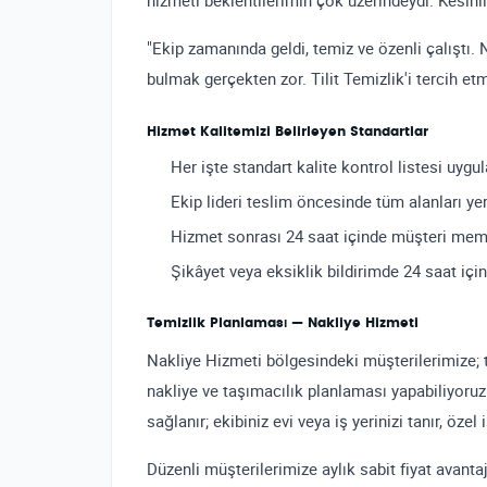
hizmeti beklentilerimin çok üzerindeydi. Kesinl
"Ekip zamanında geldi, temiz ve özenli çalıştı. 
bulmak gerçekten zor. Tilit Temizlik'i tercih
Hizmet Kalitemizi Belirleyen Standartlar
Her işte standart kalite kontrol listesi uygul
Ekip lideri teslim öncesinde tüm alanları ye
Hizmet sonrası 24 saat içinde müşteri memn
Şikâyet veya eksiklik bildirimde 24 saat içi
Temizlik Planlaması — Nakliye Hizmeti
Nakliye Hizmeti bölgesindeki müşterilerimize; tek
nakliye ve taşımacılık planlaması yapabiliyoruz
sağlanır; ekibiniz evi veya iş yerinizi tanır, özel is
Düzenli müşterilerimize aylık sabit fiyat avantaj