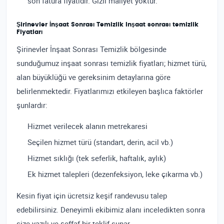
son fatura fiyatıdır. Gizli maliyet yoktur.
Şirinevler İnşaat Sonrası Temizlik Inşaat sonrası temizlik
Fiyatları
Şirinevler İnşaat Sonrası Temizlik bölgesinde
sunduğumuz inşaat sonrası temizlik fiyatları; hizmet türü,
alan büyüklüğü ve gereksinim detaylarına göre
belirlenmektedir. Fiyatlarımızı etkileyen başlıca faktörler
şunlardır:
Hizmet verilecek alanın metrekaresi
Seçilen hizmet türü (standart, derin, acil vb.)
Hizmet sıklığı (tek seferlik, haftalık, aylık)
Ek hizmet talepleri (dezenfeksiyon, leke çıkarma vb.)
Kesin fiyat için ücretsiz keşif randevusu talep
edebilirsiniz. Deneyimli ekibimiz alanı inceledikten sonra
size yazılı ve şeffaf bir teklif sunar.