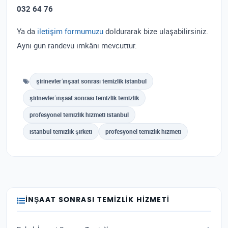
032 64 76
Ya da
iletişim formumuzu
doldurarak bize ulaşabilirsiniz.
Aynı gün randevu imkânı mevcuttur.
şirinevler i̇nşaat sonrası temizlik istanbul
şirinevler i̇nşaat sonrası temizlik temizlik
profesyonel temizlik hizmeti istanbul
istanbul temizlik şirketi
profesyonel temizlik hizmeti
İNŞAAT SONRASI TEMIZLIK HIZMETI