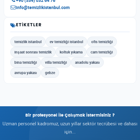
+90 (534) 032 64 76
info@temizlikistanbul.com
ETIKETLER
temizlik istanbul
ev temizliği istanbul
ofis temizliği
inşaat sonrası temizlik
koltuk yıkama
cam temizliği
bina temizliği
villa temizliği
anadolu yakası
avrupa yakası
gebze
Bir profesyonel İle Çalışmak İstermisiniz ?
Uzman personel kadromuz, uzun yıllar sektör tecrübesi ve dahası
için...