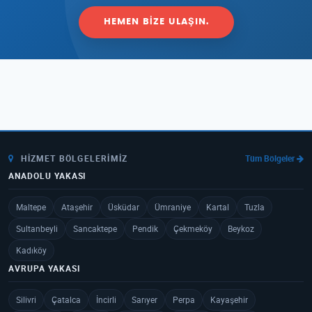
HEMEN BIZE ULAŞIN.
HIZMET BÖLGELERIMIZ
Tüm Bölgeler
ANADOLU YAKASI
Maltepe
Ataşehir
Üsküdar
Ümraniye
Kartal
Tuzla
Sultanbeyli
Sancaktepe
Pendik
Çekmeköy
Beykoz
Kadıköy
AVRUPA YAKASI
Silivri
Çatalca
İncirli
Sarıyer
Perpa
Kayaşehir