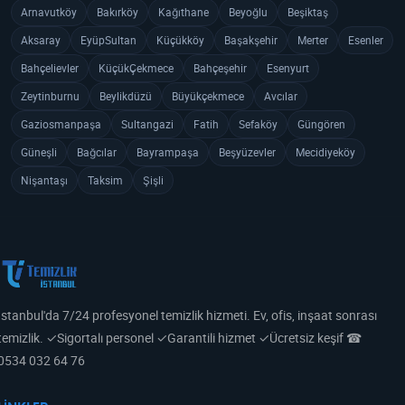
Arnavutköy
Bakırköy
Kağıthane
Beyoğlu
Beşiktaş
Aksaray
EyüpSultan
Küçükköy
Başakşehir
Merter
Esenler
Bahçelievler
KüçükÇekmece
Bahçeşehir
Esenyurt
Zeytinburnu
Beylikdüzü
Büyükçekmece
Avcılar
Gaziosmanpaşa
Sultangazi
Fatih
Sefaköy
Güngören
Güneşli
Bağcılar
Bayrampaşa
Beşyüzevler
Mecidiyeköy
Nişantaşı
Taksim
Şişli
İstanbul'da 7/24 profesyonel temizlik hizmeti. Ev, ofis, inşaat sonrası
temizlik. ✓Sigortalı personel ✓Garantili hizmet ✓Ücretsiz keşif ☎
0534 032 64 76