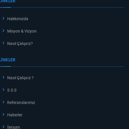
LINKLER
Hakkımızda
Misyon & Vizyon
Nasıl Çalışırız?
LINKLER
Nasıl Çalışırız ?
S.S.S
Referanslarımız
Haberler
İletişim