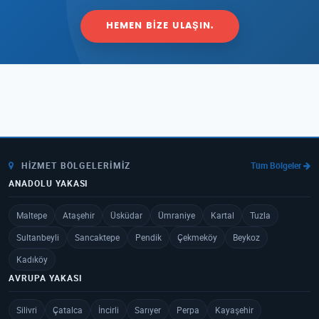
HEMEN BIZE ULAŞIN.
HIZMET BÖLGELERIMIZ
Tüm Bölgeler
ANADOLU YAKASI
Maltepe
Ataşehir
Üsküdar
Ümraniye
Kartal
Tuzla
Sultanbeyli
Sancaktepe
Pendik
Çekmeköy
Beykoz
Kadıköy
AVRUPA YAKASI
Silivri
Çatalca
İncirli
Sarıyer
Perpa
Kayaşehir