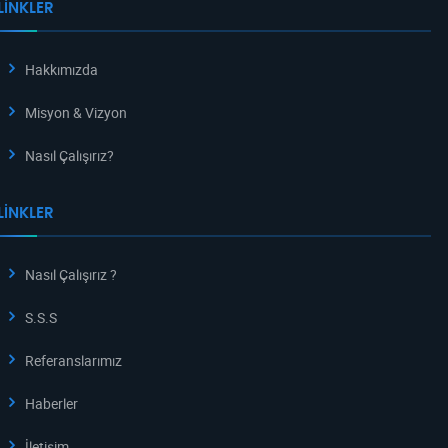
LINKLER
Hakkımızda
Misyon & Vizyon
Nasıl Çalışırız?
LINKLER
Nasıl Çalışırız ?
S.S.S
Referanslarımız
Haberler
İletişim