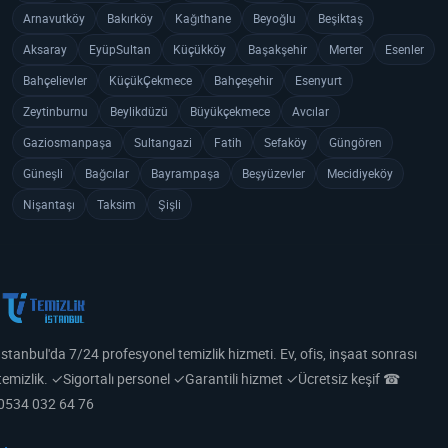
Arnavutköy
Bakırköy
Kağıthane
Beyoğlu
Beşiktaş
Aksaray
EyüpSultan
Küçükköy
Başakşehir
Merter
Esenler
Bahçelievler
KüçükÇekmece
Bahçeşehir
Esenyurt
Zeytinburnu
Beylikdüzü
Büyükçekmece
Avcılar
Gaziosmanpaşa
Sultangazi
Fatih
Sefaköy
Güngören
Güneşli
Bağcılar
Bayrampaşa
Beşyüzevler
Mecidiyeköy
Nişantaşı
Taksim
Şişli
İstanbul'da 7/24 profesyonel temizlik hizmeti. Ev, ofis, inşaat sonrası
temizlik. ✓Sigortalı personel ✓Garantili hizmet ✓Ücretsiz keşif ☎
0534 032 64 76