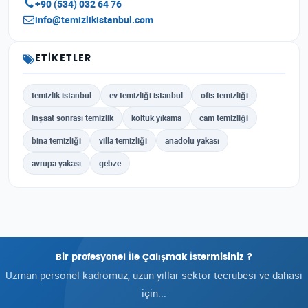
+90 (534) 032 64 76
info@temizlikistanbul.com
ETIKETLER
temizlik istanbul
ev temizliği istanbul
ofis temizliği
inşaat sonrası temizlik
koltuk yıkama
cam temizliği
bina temizliği
villa temizliği
anadolu yakası
avrupa yakası
gebze
Bir profesyonel İle Çalışmak İstermisiniz ?
Uzman personel kadromuz, uzun yıllar sektör tecrübesi ve dahası
için...