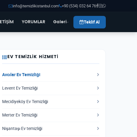
info@temizlikistanbul.com
+90 (534) 032 64 76
Teklif Al
LETİŞİM
YORUMLAR
Galeri
EV TEMIZLIK HIZMETI
Avcılar Ev Temizliği
Levent Ev Temizliği
Mecidiyeköy Ev Temizliği
Merter Ev Temizliği
Nişantaşı Ev temizliği