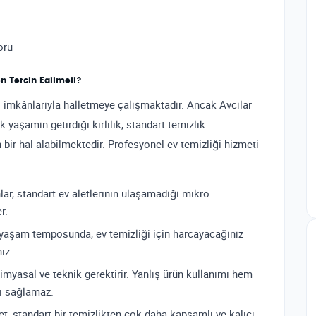
oru
n Tercih Edilmeli?
ndi imkânlarıyla halletmeye çalışmaktadır. Ancak Avcılar
 yaşamın getirdiği kirlilik, standart temizlik
bir hal alabilmektedir. Profesyonel ev temizliği hizmeti
r, standart ev aletlerinin ulaşamadığı mikro
r.
yaşam temposunda, ev temizliği için harcayacağınız
iz.
kimyasal ve teknik gerektirir. Yanlış ürün kullanımı hem
ği sağlamaz.
, standart bir temizlikten çok daha kapsamlı ve kalıcı