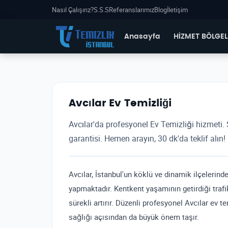
Nasıl Çalışırız?
S.S.S
Referanslarımız
Blog
İletişim
Anasayfa
HİZMET BÖLGEL
Avcılar Ev Temizliği
Avcılar'da profesyonel Ev Temizliği hizmeti. S
garantisi. Hemen arayın, 30 dk'da teklif alın!
Avcılar, İstanbul'un köklü ve dinamik ilçelerinde
yapmaktadır. Kentkent yaşamının getirdiği trafik 
sürekli artırır. Düzenli profesyonel Avcılar ev 
sağlığı açısından da büyük önem taşır.