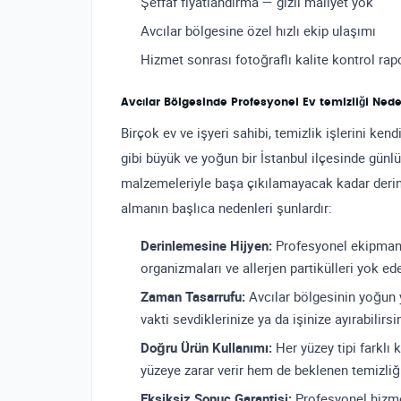
Şeffaf fiyatlandırma — gizli maliyet yok
Avcılar bölgesine özel hızlı ekip ulaşımı
Hizmet sonrası fotoğraflı kalite kontrol rap
Avcılar Bölgesinde Profesyonel Ev temizliği Nede
Birçok ev ve işyeri sahibi, temizlik işlerini ke
gibi büyük ve yoğun bir İstanbul ilçesinde günlük
malzemeleriyle başa çıkılamayacak kadar derin 
almanın başlıca nedenleri şunlardır:
Derinlemesine Hijyen:
Profesyonel ekipmanla
organizmaları ve allerjen partikülleri yok ede
Zaman Tasarrufu:
Avcılar bölgesinin yoğun 
vakti sevdiklerinize ya da işinize ayırabilirsin
Doğru Ürün Kullanımı:
Her yüzey tipi farklı 
yüzeye zarar verir hem de beklenen temizli
Eksiksiz Sonuç Garantisi:
Profesyonel hizmet