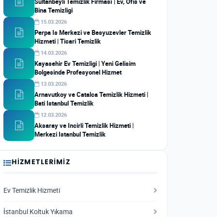
Sultanbeyli Temizlik Firması | Ev, Ofis ve
Bina Temizligi
15.03.2026
Perpa Is Merkezi ve Besyuzevler Temizlik
Hizmeti | Ticari Temizlik
14.03.2026
Kayasehir Ev Temizligi | Yeni Gelisim
Bolgesinde Profesyonel Hizmet
13.03.2026
Arnavutkoy ve Catalca Temizlik Hizmeti |
Bati Istanbul Temizlik
12.03.2026
Aksaray ve Incirli Temizlik Hizmeti |
Merkezi Istanbul Temizlik
HIZMETLERIMIZ
Ev Temizlik Hizmeti
İstanbul Koltuk Yıkama