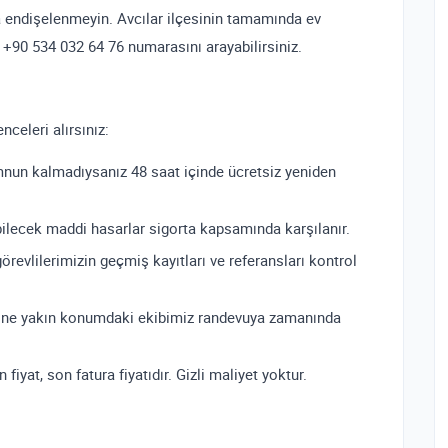
da endişelenmeyin. Avcılar ilçesinin tamamında ev
 +90 534 032 64 76 numarasını arayabilirsiniz.
nceleri alırsınız:
un kalmadıysanız 48 saat içinde ücretsiz yeniden
lecek maddi hasarlar sigorta kapsamında karşılanır.
revlilerimizin geçmiş kayıtları ve referansları kontrol
ine yakın konumdaki ekibimiz randevuya zamanında
fiyat, son fatura fiyatıdır. Gizli maliyet yoktur.