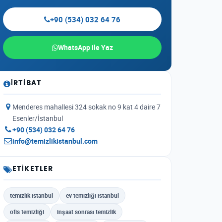
+90 (534) 032 64 76
WhatsApp ile Yaz
İRTIBAT
Menderes mahallesi 324 sokak no 9 kat 4 daire 7
Esenler/İstanbul
+90 (534) 032 64 76
info@temizlikistanbul.com
ETIKETLER
temizlik istanbul
ev temizliği istanbul
ofis temizliği
inşaat sonrası temizlik