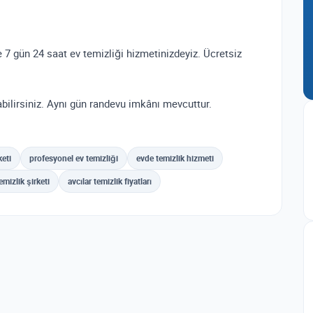
e 7 gün 24 saat ev temizliği hizmetinizdeyiz. Ücretsiz
bilirsiniz. Aynı gün randevu imkânı mevcuttur.
keti
profesyonel ev temizliği
evde temizlik hizmeti
emizlik şirketi
avcılar temizlik fiyatları