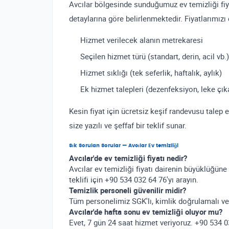
Avcılar bölgesinde sunduğumuz ev temizliği fiy
detaylarına göre belirlenmektedir. Fiyatlarımızı 
Hizmet verilecek alanın metrekaresi
Seçilen hizmet türü (standart, derin, acil vb.)
Hizmet sıklığı (tek seferlik, haftalık, aylık)
Ek hizmet talepleri (dezenfeksiyon, leke çık
Kesin fiyat için ücretsiz keşif randevusu talep 
size yazılı ve şeffaf bir teklif sunar.
Sık Sorulan Sorular — Avcılar Ev temizliği
Avcılar'de ev temizliği fiyatı nedir?
Avcılar ev temizliği fiyatı dairenin büyüklüğüne
teklifi için +90 534 032 64 76'yı arayın.
Temizlik personeli güvenilir midir?
Tüm personelimiz SGK'lı, kimlik doğrulamalı ve
Avcılar'de hafta sonu ev temizliği oluyor mu?
Evet, 7 gün 24 saat hizmet veriyoruz. +90 534 03