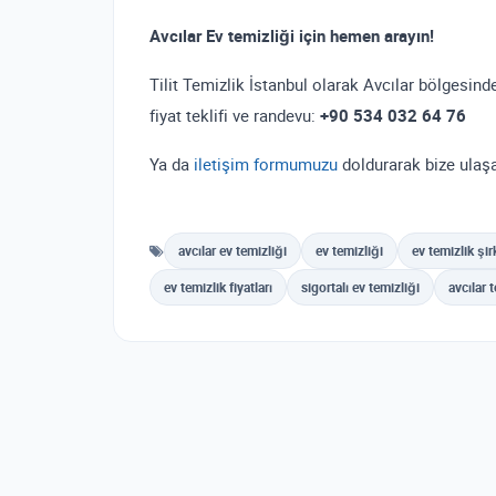
Avcılar Ev temizliği için hemen arayın!
Tilit Temizlik İstanbul olarak Avcılar bölgesind
fiyat teklifi ve randevu:
+90 534 032 64 76
Ya da
iletişim formumuzu
doldurarak bize ulaşa
avcılar ev temizliği
ev temizliği
ev temizlik şir
ev temizlik fiyatları
sigortalı ev temizliği
avcılar t