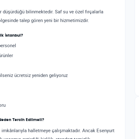
r düşürdüğü bilinmektedir. Saf su ve özel fırçalarla
lgesinde talep gören yeni bir hizmetimizdir.
ik İstanbul?
personel
ürünler
eniz ücretsiz yeniden geliyoruz
oru
Neden Tercih Edilmeli?
ndi imkânlarıyla halletmeye çalışmaktadır. Ancak Esenyurt