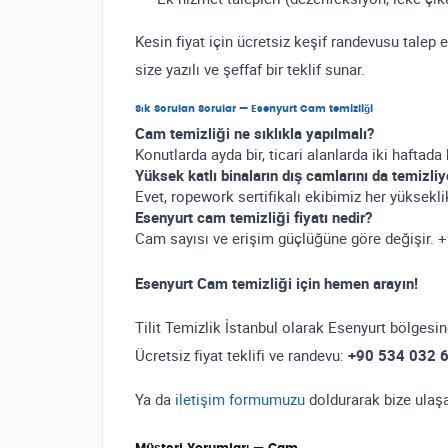
Kesin fiyat için ücretsiz keşif randevusu talep 
size yazılı ve şeffaf bir teklif sunar.
Sık Sorulan Sorular — Esenyurt Cam temizliği
Cam temizliği ne sıklıkla yapılmalı?
Konutlarda ayda bir, ticari alanlarda iki haftada b
Yüksek katlı binaların dış camlarını da temizl
Evet, ropework sertifikalı ekibimiz her yükseklik
Esenyurt cam temizliği fiyatı nedir?
Cam sayısı ve erişim güçlüğüne göre değişir. +9
Esenyurt Cam temizliği için hemen arayın!
Tilit Temizlik İstanbul olarak Esenyurt bölgesi
Ücretsiz fiyat teklifi ve randevu:
+90 534 032 
Ya da
iletişim formumuzu
doldurarak bize ulaşa