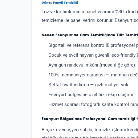
Güneş Paneli Temizliği
Toz ve kir birikiminin panel verimini %30'a kada
temizleme ile panel verimi korunur. Esenyurt bö
Neden Esenyurt'de Cam Temizliğinde Tilit Temizl
Sigortalı ve referans kontrollü profesyonel 
Çocuk ve evcil hayvan güvenli, eco-friendly 
Aynı gün randevu imkânı (müsaitliğe göre)
100% memnuniyet garantisi — memnun değils
Şeffaf fiyatlandırma — gizli maliyet yok
Esenyurt bölgesine özel hızlı ekip ulaşımı
Hizmet sonrası fotoğraflı kalite kontrol rap
Esenyurt Bölgesinde Profesyonel Cam temizliği 
Birçok ev ve işyeri sahibi, temizlik işlerini ke