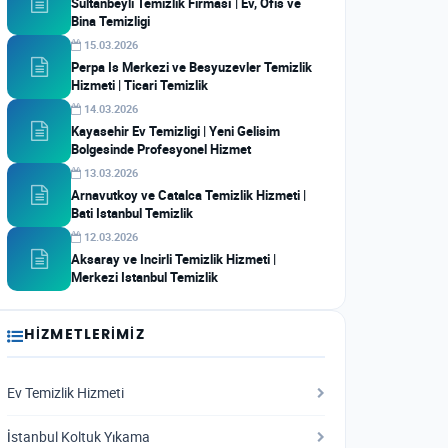
Sultanbeyli Temizlik Firması | Ev, Ofis ve
Bina Temizligi
15.03.2026
Perpa Is Merkezi ve Besyuzevler Temizlik
Hizmeti | Ticari Temizlik
14.03.2026
Kayasehir Ev Temizligi | Yeni Gelisim
Bolgesinde Profesyonel Hizmet
13.03.2026
Arnavutkoy ve Catalca Temizlik Hizmeti |
Bati Istanbul Temizlik
12.03.2026
Aksaray ve Incirli Temizlik Hizmeti |
Merkezi Istanbul Temizlik
HIZMETLERIMIZ
Ev Temizlik Hizmeti
İstanbul Koltuk Yıkama