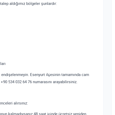
talep aldığımız bölgeler şunlardır:
ları
da endişelenmeyin. Esenyurt ilçesinin tamamında cam
 +90 534 032 64 76 numarasını arayabilirsiniz.
nceleri alırsınız:
un kalmadıysanız 48 saat içinde ücretsiz yeniden