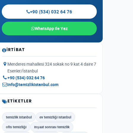
+90 (534) 032 64 76
WhatsApp ile Yaz
İRTIBAT
Menderes mahallesi 324 sokak no 9 kat 4 daire 7
Esenler/İstanbul
+90 (534) 032 64 76
info@temizlikistanbul.com
ETIKETLER
temizlik istanbul
ev temizliği istanbul
ofis temizliği
inşaat sonrası temizlik