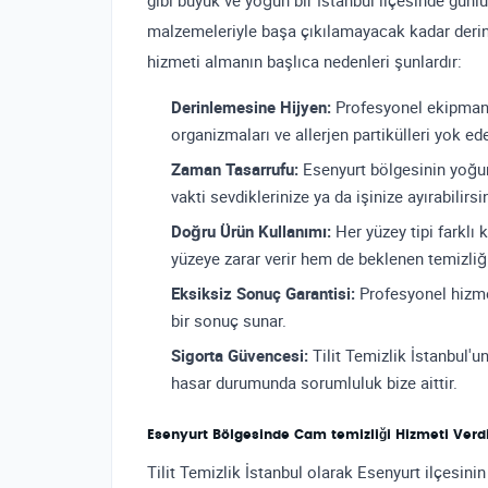
gibi büyük ve yoğun bir İstanbul ilçesinde günlük
malzemeleriyle başa çıkılamayacak kadar derin 
hizmeti almanın başlıca nedenleri şunlardır:
Derinlemesine Hijyen:
Profesyonel ekipmanla
organizmaları ve allerjen partikülleri yok ede
Zaman Tasarrufu:
Esenyurt bölgesinin yoğu
vakti sevdiklerinize ya da işinize ayırabilirsin
Doğru Ürün Kullanımı:
Her yüzey tipi farklı 
yüzeye zarar verir hem de beklenen temizli
Eksiksiz Sonuç Garantisi:
Profesyonel hizmet
bir sonuç sunar.
Sigorta Güvencesi:
Tilit Temizlik İstanbul'u
hasar durumunda sorumluluk bize aittir.
Esenyurt Bölgesinde Cam temizliği Hizmeti Verd
Tilit Temizlik İstanbul olarak Esenyurt ilçesin