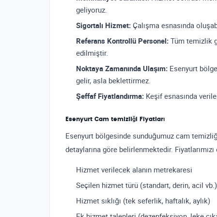
geliyoruz.
Sigortalı Hizmet:
Çalışma esnasında oluşabi
Referans Kontrollü Personel:
Tüm temizlik gö
edilmiştir.
Noktaya Zamanında Ulaşım:
Esenyurt bölge
gelir, asla beklettirmez.
Şeffaf Fiyatlandırma:
Keşif esnasında verilen 
Esenyurt Cam temizliği Fiyatları
Esenyurt bölgesinde sunduğumuz cam temizliği f
detaylarına göre belirlenmektedir. Fiyatlarımızı 
Hizmet verilecek alanın metrekaresi
Seçilen hizmet türü (standart, derin, acil vb.)
Hizmet sıklığı (tek seferlik, haftalık, aylık)
Ek hizmet talepleri (dezenfeksiyon, leke çık