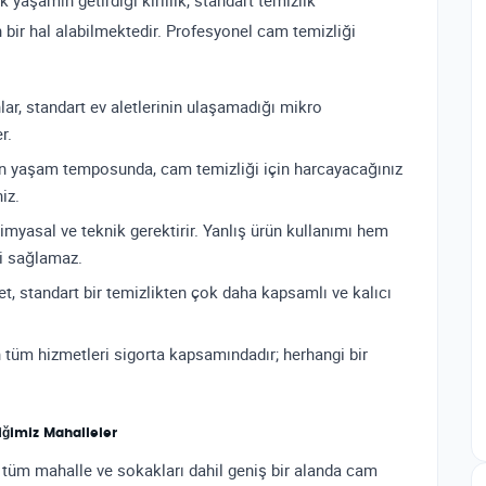
 yaşamın getirdiği kirlilik, standart temizlik
bir hal alabilmektedir. Profesyonel cam temizliği
r, standart ev aletlerinin ulaşamadığı mikro
r.
n yaşam temposunda, cam temizliği için harcayacağınız
iz.
kimyasal ve teknik gerektirir. Yanlış ürün kullanımı hem
ği sağlamaz.
, standart bir temizlikten çok daha kapsamlı ve kalıcı
n tüm hizmetleri sigorta kapsamındadır; herhangi bir
iğimiz Mahalleler
in tüm mahalle ve sokakları dahil geniş bir alanda cam