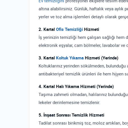
Ev temizliğini
profesyonel ekiplere teslim eder
altına alabilirsiniz. Günlük, haftalık veya aylık
yerler ve toz alma işlemleri detaylı olarak gerçek
2. Kartal
Ofis Temizliği
Hizmeti
İş yerinizin temizliği hem çalışan sağlığı hem 
elektronik eşyalar, cam bölmeler, lavabolar ve o
3. Kartal
Koltuk Yıkama
Hizmeti (Yerinde)
Koltuklarınız yerinden sökülmeden, bulunduğu al
antibakteriyel temizlik ürünleri ile hem hijyen 
4. Kartal Halı Yıkama Hizmeti (Yerinde)
Taşıma zahmeti olmadan, halılarınız bulunduğu y
lekeler derinlemesine temizlenir.
5. İnşaat Sonrası Temizlik Hizmeti
Tadilat sonrası birikmiş toz, moloz artıkları, boy