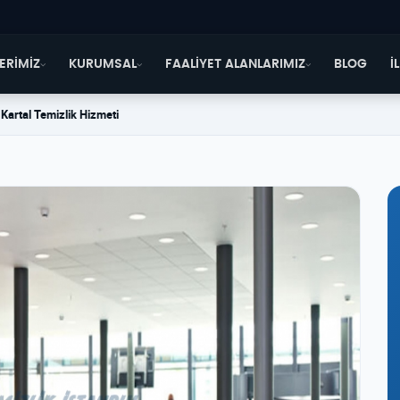
ERİMİZ
KURUMSAL
FAALİYET ALANLARIMIZ
BLOG
İ
Kartal Temizlik Hizmeti