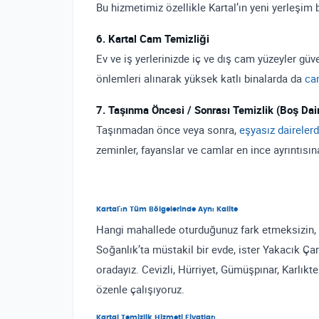
Bu hizmetimiz özellikle Kartal’ın yeni yerleşim 
6. Kartal Cam Temizliği
Ev ve iş yerlerinizde iç ve dış cam yüzeyler güv
önlemleri alınarak yüksek katlı binalarda da
ca
7. Taşınma Öncesi / Sonrası Temizlik (Boş Dai
Taşınmadan önce veya sonra,
eşyasız daireler
zeminler, fayanslar ve camlar en ince ayrıntısına 
Kartal’ın Tüm Bölgelerinde Aynı Kalite
Hangi mahallede oturduğunuz fark etmeksizin, is
Soğanlık’ta müstakil bir evde, ister Yakacık Çarş
oradayız. Cevizli, Hürriyet, Gümüşpınar, Karlıkt
özenle çalışıyoruz.
Kartal Temizlik Hizmeti Fiyatları