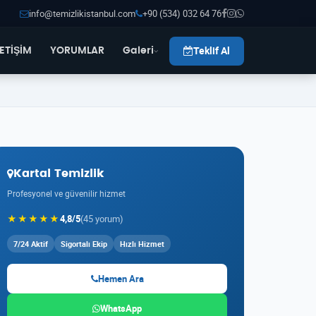
info@temizlikistanbul.com
+90 (534) 032 64 76
Teklif Al
LETİŞİM
YORUMLAR
Galeri
Kartal Temizlik
Profesyonel ve güvenilir hizmet
★★★★★
4,8/5
(45 yorum)
7/24 Aktif
Sigortalı Ekip
Hızlı Hizmet
Hemen Ara
WhatsApp