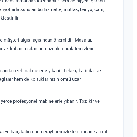
ek hem zamandan kazanabilir hem de hijyeni garanti
 periyotlarla sunulan bu hizmette; mutfak, banyo, cam,
leştirilir.
de müşteri algısı açısından önemlidir. Masalar,
rtak kullanım alanları düzenli olarak temizlenir.
anda özel makinelerle yıkanır. Leke çıkarıcılar ve
sağlanır hem de koltuklarınızın ömrü uzar.
erde profesyonel makinelerle yıkanır. Toz, kir ve
a ve harç kalıntıları detaylı temizlikle ortadan kaldırılır.