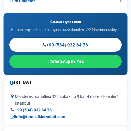
Tüm Bölgeler
Ücretsiz Fiyat Teklifi
Hemen arayın, 30 dakika içinde size dönelim. 7/24 hizmetinizdeyiz.
+90 (534) 032 64 76
WhatsApp ile Yaz
İRTIBAT
Menderes mahallesi 324 sokak no 9 kat 4 daire 7 Esenler/
İstanbul
+90 (534) 032 64 76
info@temizlikistanbul.com