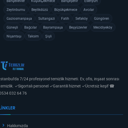
Bahçelievler
KüçükÇekmece
Bahçeşehir
Esenyurt
Zeytinburnu
Beylikdüzü
Büyükçekmece
Avcılar
Gaziosmanpaşa
Sultangazi
Fatih
Sefaköy
Güngören
Güneşli
Bağcılar
Bayrampaşa
Beşyüzevler
Mecidiyeköy
Nişantaşı
Taksim
Şişli
İstanbul'da 7/24 profesyonel temizlik hizmeti. Ev, ofis, inşaat sonrası
temizlik. ✓Sigortalı personel ✓Garantili hizmet ✓Ücretsiz keşif ☎
0534 032 64 76
LINKLER
Hakkımızda