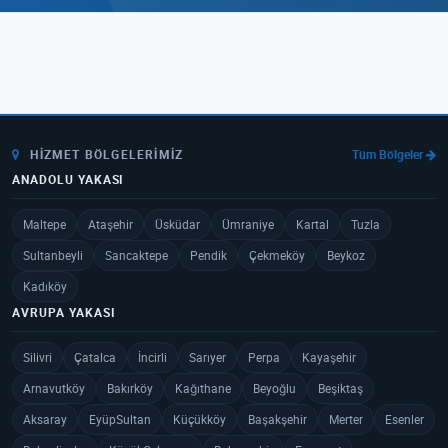
HIZMET BÖLGELERIMIZ
Tüm Bölgeler
ANADOLU YAKASI
Maltepe
Ataşehir
Üsküdar
Ümraniye
Kartal
Tuzla
Sultanbeyli
Sancaktepe
Pendik
Çekmeköy
Beykoz
Kadıköy
AVRUPA YAKASI
Silivri
Çatalca
İncirli
Sarıyer
Perpa
Kayaşehir
Arnavutköy
Bakırköy
Kağıthane
Beyoğlu
Beşiktaş
Aksaray
EyüpSultan
Küçükköy
Başakşehir
Merter
Esenler