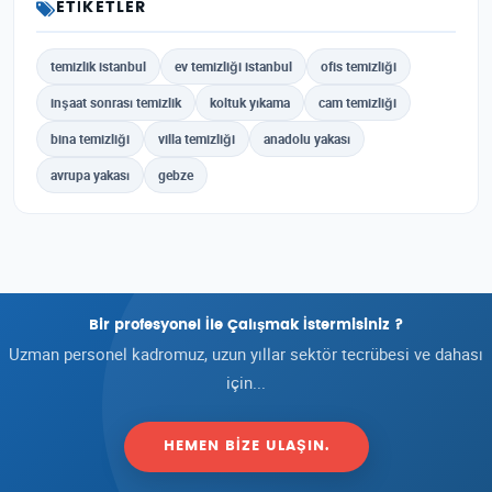
ETIKETLER
temizlik istanbul
ev temizliği istanbul
ofis temizliği
inşaat sonrası temizlik
koltuk yıkama
cam temizliği
bina temizliği
villa temizliği
anadolu yakası
avrupa yakası
gebze
Bir profesyonel İle Çalışmak İstermisiniz ?
Uzman personel kadromuz, uzun yıllar sektör tecrübesi ve dahası
için...
HEMEN BIZE ULAŞIN.