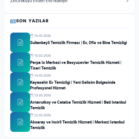
Zincirlikuyu Evden Eve Nakliye
SON YAZILAR
16.03.2026
Sultanbeyli Temizlik Firması | Ev, Ofis ve Bina Temizligi
15.03.2026
Perpa Is Merkezi ve Besyuzevler Temizlik Hizmeti |
Ticari Temizlik
14.03.2026
Kayasehir Ev Temizligi | Yeni Gelisim Bolgesinde
Profesyonel Hizmet
13.03.2026
Arnavutkoy ve Catalca Temizlik Hizmeti | Bati Istanbul
Temizlik
12.03.2026
Aksaray ve Incirli Temizlik Hizmeti | Merkezi Istanbul
Temizlik