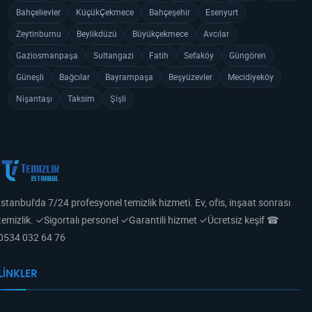
Bahçelievler
KüçükÇekmece
Bahçeşehir
Esenyurt
Zeytinburnu
Beylikdüzü
Büyükçekmece
Avcılar
Gaziosmanpaşa
Sultangazi
Fatih
Sefaköy
Güngören
Güneşli
Bağcılar
Bayrampaşa
Beşyüzevler
Mecidiyeköy
Nişantaşı
Taksim
Şişli
İstanbul'da 7/24 profesyonel temizlik hizmeti. Ev, ofis, inşaat sonrası
temizlik. ✓Sigortalı personel ✓Garantili hizmet ✓Ücretsiz keşif ☎
0534 032 64 76
LINKLER