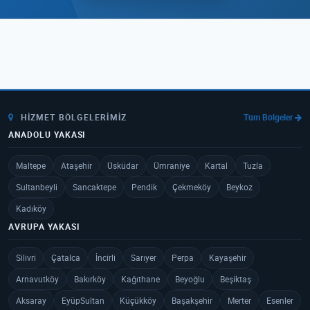
HIZMET BÖLGELERIMIZ
Tüm Bölgeler
ANADOLU YAKASI
Maltepe
Ataşehir
Üsküdar
Ümraniye
Kartal
Tuzla
Sultanbeyli
Sancaktepe
Pendik
Çekmeköy
Beykoz
Kadıköy
AVRUPA YAKASI
Silivri
Çatalca
İncirli
Sarıyer
Perpa
Kayaşehir
Arnavutköy
Bakırköy
Kağıthane
Beyoğlu
Beşiktaş
Aksaray
EyüpSultan
Küçükköy
Başakşehir
Merter
Esenler