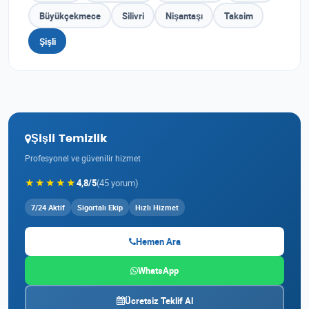
Büyükçekmece
Silivri
Nişantaşı
Taksim
Şişli
Şişli Temizlik
Profesyonel ve güvenilir hizmet
★★★★★
4,8/5
(45 yorum)
7/24 Aktif
Sigortalı Ekip
Hızlı Hizmet
Hemen Ara
WhatsApp
Ücretsiz Teklif Al