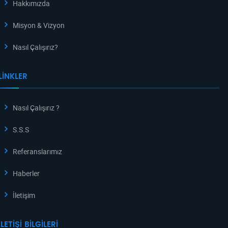
Hakkımızda
Misyon & Vizyon
Nasıl Çalışırız?
LINKLER
Nasıl Çalışırız ?
S.S.S
Referanslarımız
Haberler
İletişim
İLETIŞI BILGILERI