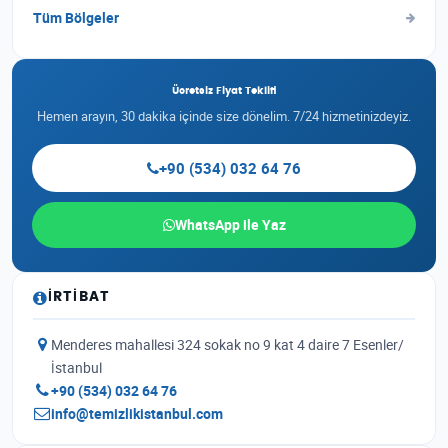
Tüm Bölgeler
Ücretsiz Fiyat Teklifi
Hemen arayın, 30 dakika içinde size dönelim. 7/24 hizmetinizdeyiz.
+90 (534) 032 64 76
WhatsApp ile Yaz
İRTIBAT
Menderes mahallesi 324 sokak no 9 kat 4 daire 7 Esenler/
İstanbul
+90 (534) 032 64 76
info@temizlikistanbul.com