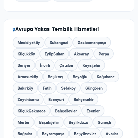
Avrupa Yakası Temizlik Hizmetleri
Mecidiyeköy
Sultangazi
Gaziosmanpaşa
Küçükköy
EyüpSultan
Aksaray
Perpa
Sarıyer
İncirli
Çatalca
Kayaşehir
Arnavutköy
Beşiktaş
Beyoğlu
Kağıthane
Bakırköy
Fatih
Sefaköy
Güngören
Zeytinburnu
Esenyurt
Bahçeşehir
KüçükÇekmece
Bahçelievler
Esenler
Merter
Başakşehir
Beylikdüzü
Güneşli
Bağcılar
Bayrampaşa
Beşyüzevler
Avcılar