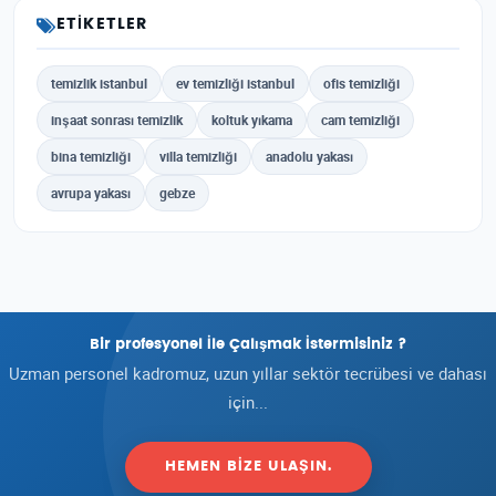
ETIKETLER
temizlik istanbul
ev temizliği istanbul
ofis temizliği
inşaat sonrası temizlik
koltuk yıkama
cam temizliği
bina temizliği
villa temizliği
anadolu yakası
avrupa yakası
gebze
Bir profesyonel İle Çalışmak İstermisiniz ?
Uzman personel kadromuz, uzun yıllar sektör tecrübesi ve dahası
için...
HEMEN BIZE ULAŞIN.