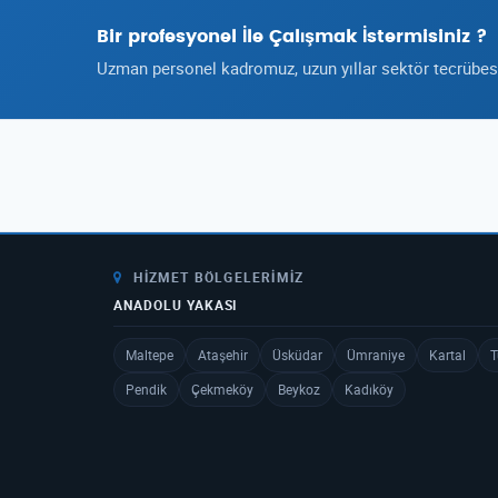
Bir profesyonel İle Çalışmak İstermisiniz ?
Uzman personel kadromuz, uzun yıllar sektör tecrübesi 
HIZMET BÖLGELERIMIZ
ANADOLU YAKASI
Maltepe
Ataşehir
Üsküdar
Ümraniye
Kartal
T
Pendik
Çekmeköy
Beykoz
Kadıköy