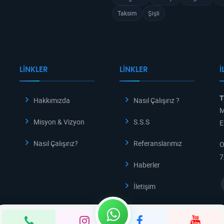
Taksim
Şişli
LINKLER
LINKLER
İ
T
Hakkımızda
Nasıl Çalışırız ?
M
Misyon & Vizyon
S.S.S
E
Nasıl Çalışırız?
Referanslarımız
O
7
Haberler
İletişim