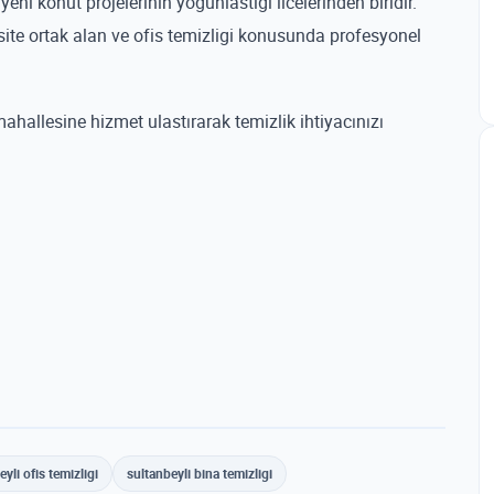
ni konut projelerinin yogunlastigi ilcelerinden biridir.
 site ortak alan ve ofis temizligi konusunda profesyonel
mahallesine hizmet ulastırarak temizlik ihtiyacınızı
yli ofis temizligi
sultanbeyli bina temizligi