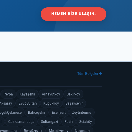
HEMEN BIZE ULAŞIN.
Tüm Bölgeler
Perpa
Kayaşehir
Arnavutköy
Bakırköy
Aksaray
EyüpSultan
Küçükköy
Başakşehir
üçükÇekmece
Bahçeşehir
Esenyurt
Zeytinburnu
ar
Gaziosmanpaşa
Sultangazi
Fatih
Sefaköy
ayrampaşa
Beşyüzevler
Mecidiyeköy
Nişantaşı