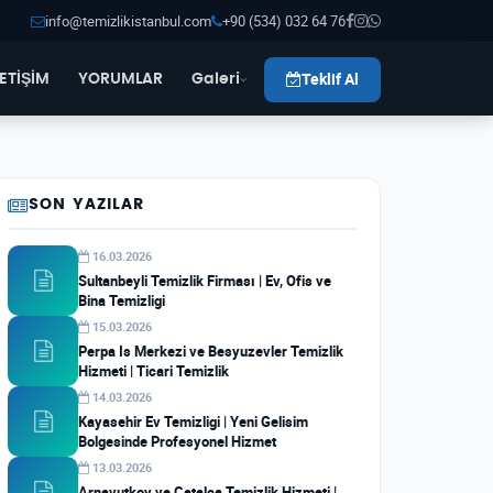
info@temizlikistanbul.com
+90 (534) 032 64 76
Teklif Al
LETİŞİM
YORUMLAR
Galeri
SON YAZILAR
16.03.2026
Sultanbeyli Temizlik Firması | Ev, Ofis ve
Bina Temizligi
15.03.2026
Perpa Is Merkezi ve Besyuzevler Temizlik
Hizmeti | Ticari Temizlik
14.03.2026
Kayasehir Ev Temizligi | Yeni Gelisim
Bolgesinde Profesyonel Hizmet
13.03.2026
Arnavutkoy ve Catalca Temizlik Hizmeti |