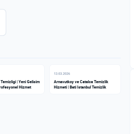
13.03.2026
Temizligi | Yeni Gelisim
Arnavutkoy ve Catalca Temizlik
rofesyonel Hizmet
Hizmeti | Bati Istanbul Temizlik