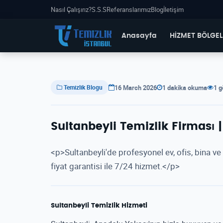
Nasıl Çalışırız?
S.S.S
Referanslarımız
Blog
İletişim
Anasayfa
HİZMET BÖLGEL
16 March 2026
1 dakika okuma
1 
Temizlik Blogu
Sultanbeyli Temizlik Firması |
<p>Sultanbeyli'de profesyonel ev, ofis, bina ve 
fiyat garantisi ile 7/24 hizmet.</p>
Sultanbeyli Temizlik Hizmeti