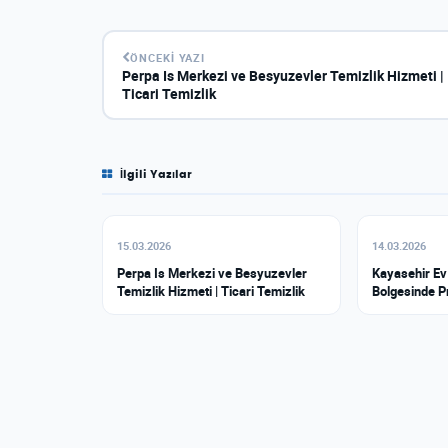
ÖNCEKI YAZI
Perpa Is Merkezi ve Besyuzevler Temizlik Hizmeti |
Ticari Temizlik
İlgili Yazılar
15.03.2026
14.03.2026
Perpa Is Merkezi ve Besyuzevler
Kayasehir Ev 
Temizlik Hizmeti | Ticari Temizlik
Bolgesinde P