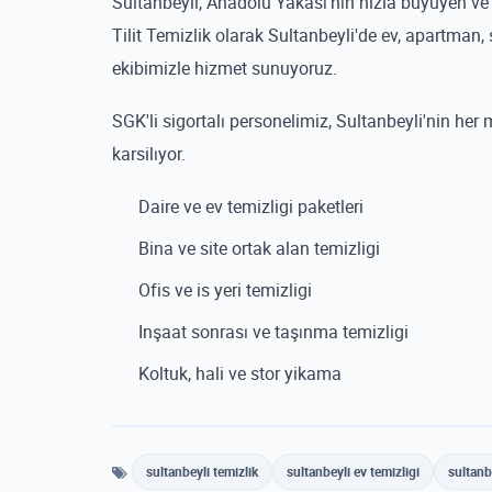
Sultanbeyli, Anadolu Yakası'nın hizla buyuyen ve ye
Tilit Temizlik olarak Sultanbeyli'de ev, apartman,
ekibimizle hizmet sunuyoruz.
SGK'li sigortalı personelimiz, Sultanbeyli'nin her 
karsilıyor.
Daire ve ev temizligi paketleri
Bina ve site ortak alan temizligi
Ofis ve is yeri temizligi
Inşaat sonrası ve taşınma temizligi
Koltuk, hali ve stor yikama
sultanbeyli temizlik
sultanbeyli ev temizligi
sultanbe