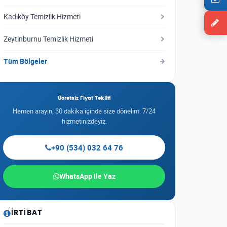
Kadıköy Temizlik Hizmeti
Zeytinburnu Temizlik Hizmeti
Tüm Bölgeler
Ücretsiz Fiyat Teklifi
Hemen arayın, 30 dakika içinde size dönelim. 7/24
hizmetinizdeyiz.
+90 (534) 032 64 76
WhatsApp ile Yaz
İRTIBAT