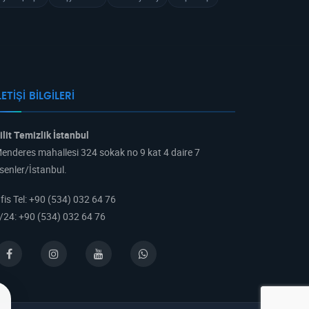
LETIŞI BILGILERI
ilit Temizlik İstanbul
enderes mahallesi 324 sokak no 9 kat 4 daire 7
senler/İstanbul.
fis Tel
:
+90 (534) 032 64 76
/24
:
+90 (534) 032 64 76