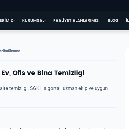
ERİMİZ
KURUMSAL
FAALİYET ALANLARIMIZ
BLOG
İ
görüntülenme
 Ev, Ofis ve Bina Temizligi
site temizligi. SGK'li sigortalı uzman ekip ve uygun