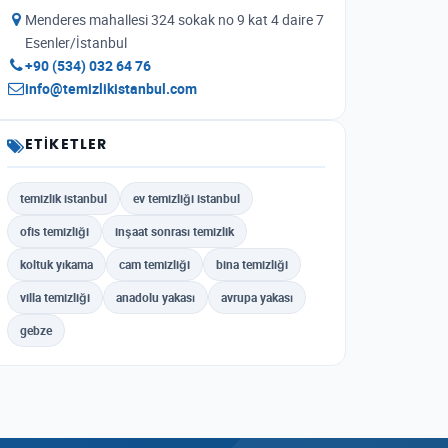
Menderes mahallesi 324 sokak no 9 kat 4 daire 7
Esenler/İstanbul
+90 (534) 032 64 76
info@temizlikistanbul.com
ETIKETLER
temizlik istanbul
ev temizliği istanbul
ofis temizliği
inşaat sonrası temizlik
koltuk yıkama
cam temizliği
bina temizliği
villa temizliği
anadolu yakası
avrupa yakası
gebze