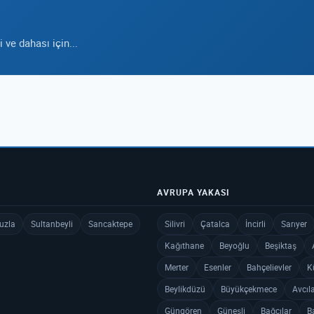
ve dahası için...
AVRUPA YAKASI
uzla
Sultanbeyli
Sancaktepe
Silivri
Çatalca
İncirli
Sarıyer
Kağıthane
Beyoğlu
Beşiktaş
Merter
Esenler
Bahçelievler
K
Beylikdüzü
Büyükçekmece
Avcıl
Güngören
Güneşli
Bağcılar
B