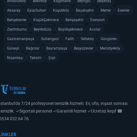
Arnavutköy
Bakırköy
Kağıthane
Beyoğlu
Beşiktaş
Aksaray
EyüpSultan
Küçükköy
Başakşehir
Merter
Esenler
Bahçelievler
KüçükÇekmece
Bahçeşehir
Esenyurt
Zeytinburnu
Beylikdüzü
Büyükçekmece
Avcılar
Gaziosmanpaşa
Sultangazi
Fatih
Sefaköy
Güngören
Güneşli
Bağcılar
Bayrampaşa
Beşyüzevler
Mecidiyeköy
Nişantaşı
Taksim
Şişli
İstanbul'da 7/24 profesyonel temizlik hizmeti. Ev, ofis, inşaat sonrası
temizlik. ✓Sigortalı personel ✓Garantili hizmet ✓Ücretsiz keşif ☎
0534 032 64 76
LINKLER