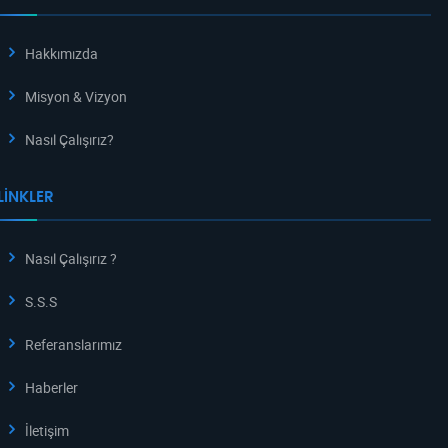
Hakkımızda
Misyon & Vizyon
Nasıl Çalışırız?
LINKLER
Nasıl Çalışırız ?
S.S.S
Referanslarımız
Haberler
İletişim