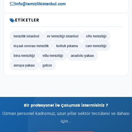
info@temizlikistanbul.com
ETIKETLER
temizlik istanbul
ev temizliği istanbul
ofis temizliği
inşaat sonrası temizlik
koltuk yıkama
cam temizliği
bina temizliği
villa temizliği
anadolu yakası
avrupa yakası
gebze
Bir profesyonel İle Çalışmak İstermisiniz ?
Uzman personel kadromuz, uzun yıllar sektör tecrübesi ve dahası
için...