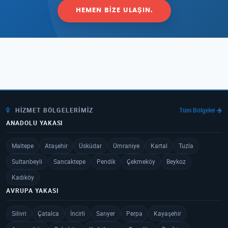
HEMEN BIZE ULAŞIN.
HIZMET BÖLGELERIMIZ
Tüm Bölgeler
ANADOLU YAKASI
Maltepe
Ataşehir
Üsküdar
Ümraniye
Kartal
Tuzla
Sultanbeyli
Sancaktepe
Pendik
Çekmeköy
Beykoz
Kadıköy
AVRUPA YAKASI
Silivri
Çatalca
İncirli
Sarıyer
Perpa
Kayaşehir